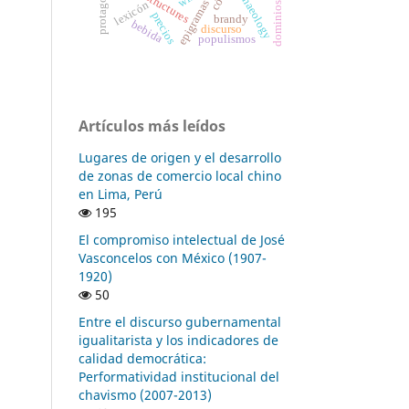
protagonistas
archaeology
lexicón
precios
brandy
bebida
discurso
populismos
Artículos más leídos
Lugares de origen y el desarrollo
de zonas de comercio local chino
en Lima, Perú
195
El compromiso intelectual de José
Vasconcelos con México (1907-
1920)
50
Entre el discurso gubernamental
igualitarista y los indicadores de
calidad democrática:
Performatividad institucional del
chavismo (2007-2013)