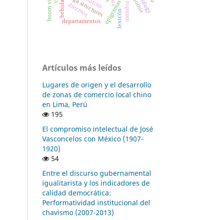
economía
bodega structures
mendoza
bebida
diezmos
lexicón
departamentos
Artículos más leídos
Lugares de origen y el desarrollo
de zonas de comercio local chino
en Lima, Perú
195
El compromiso intelectual de José
Vasconcelos con México (1907-
1920)
54
Entre el discurso gubernamental
igualitarista y los indicadores de
calidad democrática:
Performatividad institucional del
chavismo (2007-2013)