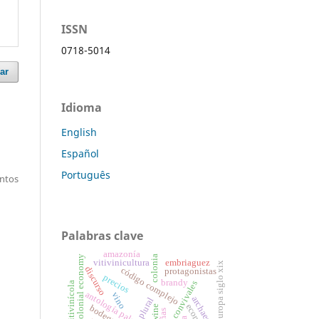
ISSN
0718-5014
ar
Idioma
English
Español
Português
entos
Palabras clave
amazonía
colonia
colonial economy
vitivinicultura
embriaguez
europa siglo xix
discurso
código complejo
protagonistas
precios
brandy
epigramas convivales
boom vitivinícola
antología palatina
vino
archaeology
plural
wine
viñas