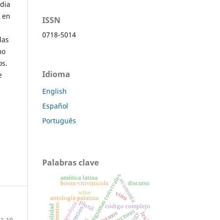
rdia
a en
ISSN
0718-5014
las
mo
os.
Idioma
e
English
Español
Português
Palabras clave
epigramas convivales
américa latina
economía
boom vitivinícola
discurso
wine
vino
antología palatina
plural
mendoza
código complejo
sociabilidad
precios
diezmos
1-10