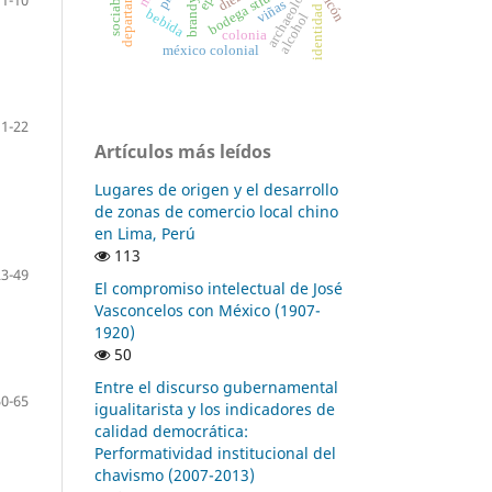
departamentos
bodega structures
archaeology
lexicón
brandy
viñas
identidad
bebida
alcohol
colonia
méxico colonial
11-22
Artículos más leídos
Lugares de origen y el desarrollo
de zonas de comercio local chino
en Lima, Perú
113
23-49
El compromiso intelectual de José
Vasconcelos con México (1907-
1920)
50
Entre el discurso gubernamental
50-65
igualitarista y los indicadores de
calidad democrática:
Performatividad institucional del
chavismo (2007-2013)