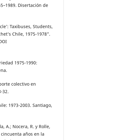
65–1989. Disertación de
cle’: Taxibuses, Students,
het’s Chile, 1975-1978”.
 DOI
ariedad 1975-1990:
ena.
porte colectivo en
3-32.
hile: 1973-2003. Santiago,
a, A.; Nocera, R. y Rolle,
s cincuenta años en la