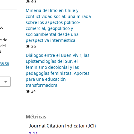
40
Minería del litio en Chile y
conflictividad social: una mirada
sobre los aspectos político-
 W.
comercial, geopolítico y
socioambiental desde una
re de
perspectiva interméstica
 del
36
4-
Diálogos entre el Buen Vivir, las
Epistemologías del Sur, el
38.58
feminismo decolonial y las
pedagogías feministas. Aportes
para una educación
transformadora
34
Métricas