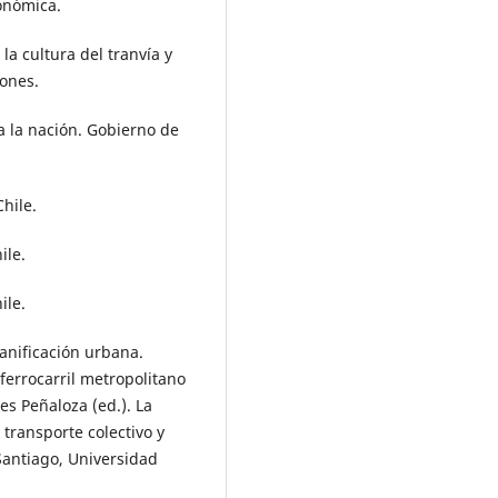
conómica.
: la cultura del tranvía y
iones.
a la nación. Gobierno de
hile.
ile.
ile.
lanificación urbana.
ferrocarril metropolitano
s Peñaloza (ed.). La
transporte colectivo y
 Santiago, Universidad