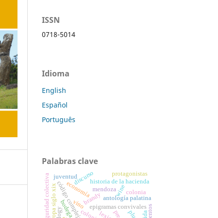
ISSN
0718-5014
Idioma
English
Español
Português
Palabras clave
discurso
protagonistas
seguridad colectiva
juventud
historia de la hacienda
código complejo
economía
europa siglo xix
wine
mendoza
colonia
brandy
antología palatina
vino
epigramas convivales
plural
lexicón