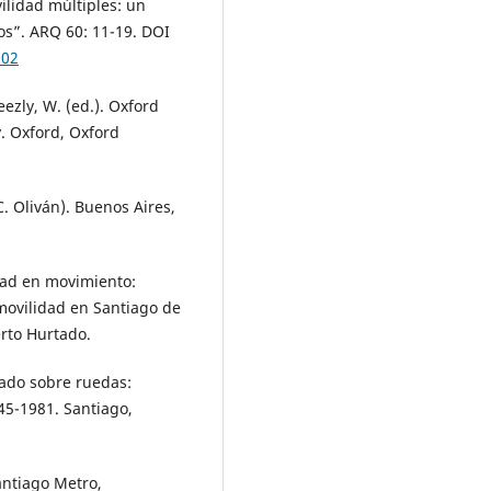
ilidad múltiples: un
cos”. ARQ 60: 11-19. DOI
002
eezly, W. (ed.). Oxford
. Oxford, Oxford
C. Oliván). Buenos Aires,
udad en movimiento:
 movilidad en Santiago de
erto Hurtado.
stado sobre ruedas:
945-1981. Santiago,
antiago Metro,