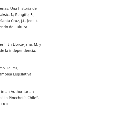
lenas: Una historia de
ksic, I.; Rengifo, F.;
Santa Cruz, J.L. (eds.).
Fondo de Cultura
tes”. En Llorca-Jaña, M. y
esde la independencia.
smo. La Paz,
amblea Legislativa
 in an Authoritarian
’ in Pinochet’s Chile”.
. DOI