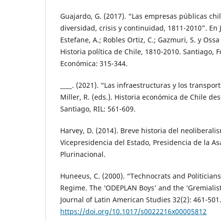
Guajardo, G. (2017). “Las empresas públicas chi
diversidad, crisis y continuidad, 1811-2010”. En Ja
Estefane, A.; Robles Ortiz, C.; Gazmuri, S. y Ossa 
Historia política de Chile, 1810-2010. Santiago, 
Económica: 315-344.
____. (2021). “Las infraestructuras y los transpor
Miller, R. (eds.). Historia económica de Chile d
Santiago, RIL: 561-609.
Harvey, D. (2014). Breve historia del neoliberali
Vicepresidencia del Estado, Presidencia de la As
Plurinacional.
Huneeus, C. (2000). “Technocrats and Politicians
Regime. The ‘ODEPLAN Boys’ and the ‘Gremialists
Journal of Latin American Studies 32(2): 461-501
https://doi.org/10.1017/s0022216x00005812