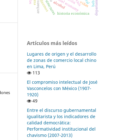
bodega structures
departamentos
archaeology
colonial economy
precios
bebida
diezmos
alcohol
viñas
historia económica
Artículos más leídos
Lugares de origen y el desarrollo
de zonas de comercio local chino
en Lima, Perú
113
El compromiso intelectual de José
Vasconcelos con México (1907-
dones
1920)
49
Entre el discurso gubernamental
igualitarista y los indicadores de
calidad democrática:
Performatividad institucional del
chavismo (2007-2013)