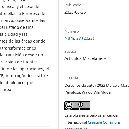
Publicado
o fiscal y el cese de
2023-06-25
ntre ellas la Empresa de
e marco, observamos las
del Estado de una
Número
la ciudad y las
Núm. 38 (2023)
antes de las áreas donde
as transformaciones
Sección
 la transición desde un
Artículos Misceláneos
 revisión de fuentes
 fin de las operaciones, el
CE, interrogándose sobre
Licencia
to ideológico que
Derechos de autor 2023 Marcelo Mar
l área.
Peñaloza, Waldo Vila Muga
Esta obra está bajo una licencia
internacional
Creative Commons
Atribución 4.0
.