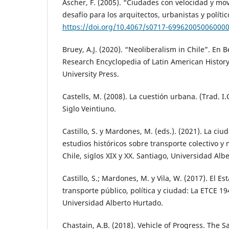
Ascher, F. (2005). “Ciudades con velocidad y mov
desafío para los arquitectos, urbanistas y políti
https://doi.org/10.4067/s0717-69962005006000
Bruey, A.J. (2020). “Neoliberalism in Chile”. En B
Research Encyclopedia of Latin American History
University Press.
Castells, M. (2008). La cuestión urbana. (Trad. I.
Siglo Veintiuno.
Castillo, S. y Mardones, M. (eds.). (2021). La ci
estudios históricos sobre transporte colectivo y
Chile, siglos XIX y XX. Santiago, Universidad Alb
Castillo, S.; Mardones, M. y Vila, W. (2017). El E
transporte público, política y ciudad: La ETCE 1
Universidad Alberto Hurtado.
Chastain, A.B. (2018). Vehicle of Progress. The S