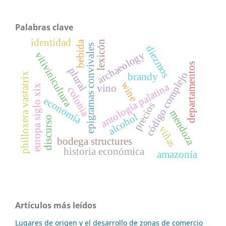
Palabras clave
identidad
bebida
lexicón
epigramas convivales
diezmos
archaeology
vitivinicultura
departamentos
plural
código complejo
philloxera vastatrix
brandy
wine
antología palatina
europa siglo xix
vino
colonia
economía
precios
mendoza
alcohol
discurso
viñas
bodega structures
historia económica
amazonía
Artículos más leídos
Lugares de origen y el desarrollo de zonas de comercio