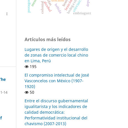
bodega structures
vitivinicultura
protagonistas
brandy
viñas
discurso
lexicón
alcohol
bebida
I
embriaguez
Artículos más leídos
Lugares de origen y el desarrollo
de zonas de comercio local chino
en Lima, Perú
195
El compromiso intelectual de José
The
Vasconcelos con México (1907-
1920)
50
1-14
Entre el discurso gubernamental
igualitarista y los indicadores de
calidad democrática:
Performatividad institucional del
f
chavismo (2007-2013)