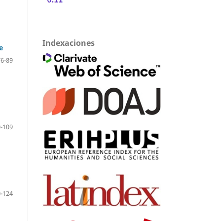
Indexaciones
e
76-89
-109
-124