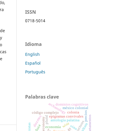
do,
ra
ISSN
0718-5014
 de
y
Idioma
no
icas
English
de
Español
Português
Palabras clave
archaeology
dominios cognitivos
méxico colonial
colonia
precios
código complejo
diezmos
epigramas convivales
departamentos
plural
colonial economy
antología palatina
wine
mendoza
vino
economía