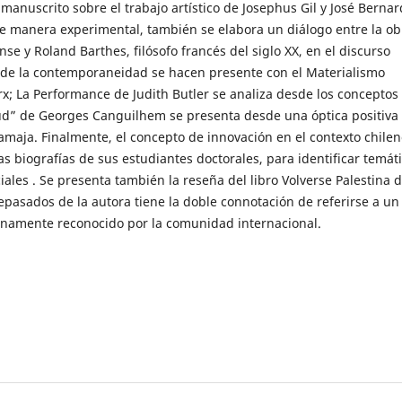
anuscrito sobre el trabajo artístico de Josephus Gil y José Bernar
 De manera experimental, también se elabora un diálogo entre la ob
e y Roland Barthes, filósofo francés del siglo XX, en el discurso
 de la contemporaneidad se hacen presente con el Materialismo
rx; La Performance de Judith Butler se analiza desde los conceptos
ud” de Georges Canguilhem se presenta desde una óptica positiva 
amaja. Finalmente, el concepto de innovación en el contexto chile
s biografías de sus estudiantes doctorales, para identificar temát
iales . Se presenta también la reseña del libro Volverse Palestina 
tepasados de la autora tiene la doble connotación de referirse a un
lenamente reconocido por la comunidad internacional.