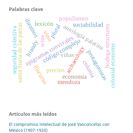
Palabras clave
populismos
diezmos
lexicón
sociabilidad
santa maría de las parras
plural
antología palatina
bodega structures
seguridad colectiva
vino
epigramas convivales
wine
código complejo
brandy
colonial economy
archaeology
protagonistas
viñas
colonia
discurso
precios
economía
mendoza
Artículos más leídos
El compromiso intelectual de José Vasconcelos con
México (1907-1920)