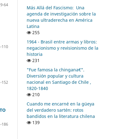
29-64
Más Allá del Fascismo: Una
agenda de investigación sobre la
nueva ultraderecha en América
Latina
255
1964 - Brasil entre armas y libros:
-110
negacionismo y revisionismo de la
historia
231
"Fue famosa la chingana€".
Diversión popular y cultura
nacional en Santiago de Chile ,
-152
1820-1840
210
Cuando me encarné en la güeya
del verdadero sartén: rotos
ATO
bandidos en la literatura chilena
139
-186