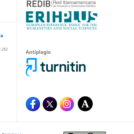
ca
-282
Antiplagio