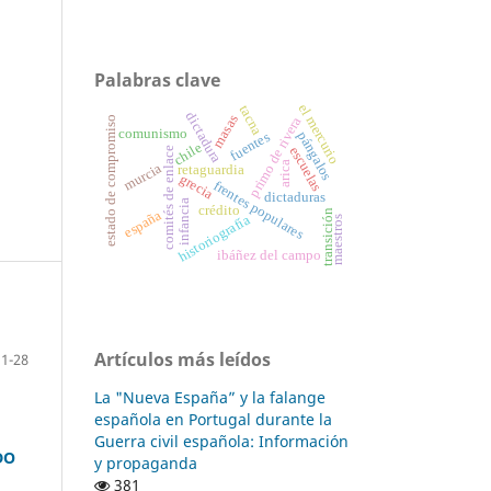
Palabras clave
el mercurio
tacna
dictadura
masas
estado de compromiso
primo de rivera
comunismo
pángalos
fuentes
chile
escuelas
comités de enlace
arica
murcia
retaguardia
grecia
frentes populares
dictaduras
infancia
crédito
transición
españa
historiografía
maestros
ibáñez del campo
Artículos más leídos
1-28
La "Nueva España” y la falange
española en Portugal durante la
Guerra civil española: Información
DO
y propaganda
381