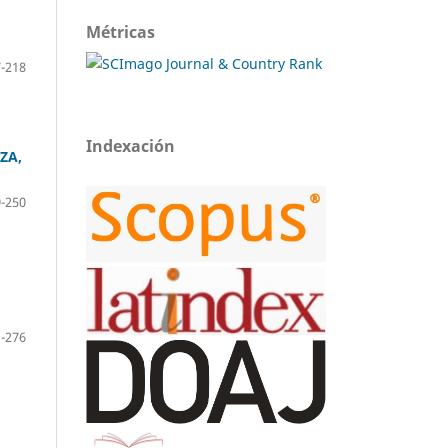
Métricas
-218
Indexación
ZA,
-250
-276