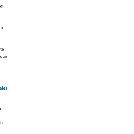
s,
o
to
sta
 que
ales
on
,
la