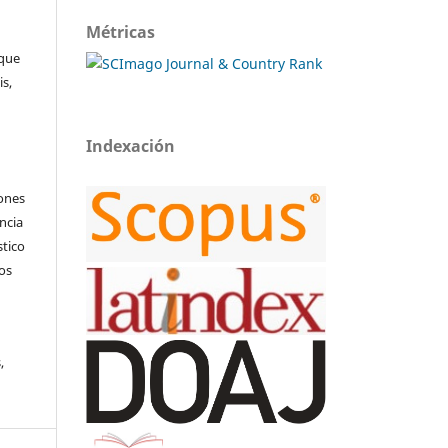
Métricas
 que
s,
Indexación
iones
encia
stico
vos
,