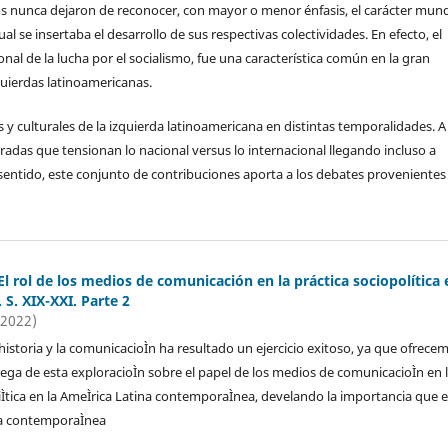
cos nunca dejaron de reconocer, con mayor o menor énfasis, el carácter mund
cual se insertaba el desarrollo de sus respectivas colectividades. En efecto, el
onal de la lucha por el socialismo, fue una característica común en la gran
quierdas latinoamericanas.
as y culturales de la izquierda latinoamericana en distintas temporalidades. A
radas que tensionan lo nacional versus lo internacional llegando incluso a
sentido, este conjunto de contribuciones aporta a los debates provenientes
 El rol de los medios de comunicación en la práctica sociopolítica 
 S. XIX-XXI. Parte 2
(2022)
 historia y la comunicacioÌn ha resultado un ejercicio exitoso, ya que ofrece
ga de esta exploracioÌn sobre el papel de los medios de comunicacioÌn en 
liÌtica en la AmeÌrica Latina contemporaÌnea, develando la importancia que 
ria contemporaÌnea