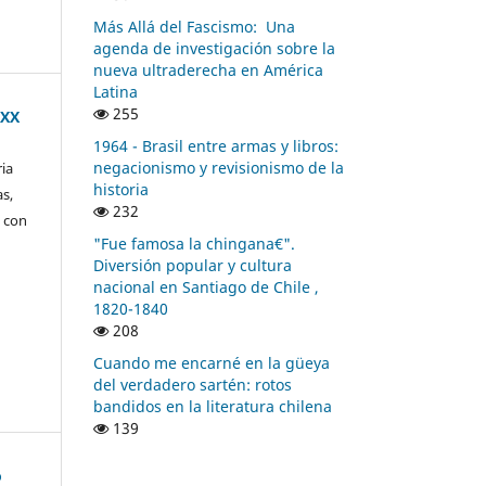
Más Allá del Fascismo: Una
agenda de investigación sobre la
nueva ultraderecha en América
Latina
255
 XX
1964 - Brasil entre armas y libros:
negacionismo y revisionismo de la
ria
historia
as,
232
, con
"Fue famosa la chingana€".
Diversión popular y cultura
nacional en Santiago de Chile ,
1820-1840
208
Cuando me encarné en la güeya
del verdadero sartén: rotos
bandidos en la literatura chilena
139
o