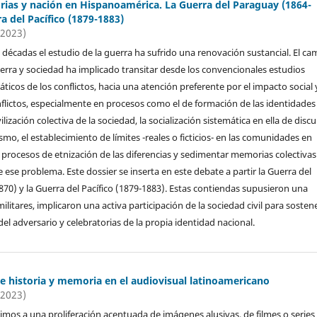
ias y nación en Hispanoamérica. La Guerra del Paraguay (1864-
ra del Pacífico (1879-1883)
(2023)
s décadas el estudio de la guerra ha sufrido una renovación sustancial. El c
erra y sociedad ha implicado transitar desde los convencionales estudios
áticos de los conflictos, hacia una atención preferente por el impacto social 
onflictos, especialmente en procesos como el de formación de las identidades
ilización colectiva de la sociedad, la socialización sistemática en ella de disc
ismo, el establecimiento de límites -reales o ficticios- en las comunidades en
procesos de etnización de las diferencias y sedimentar memorias colectivas
 ese problema. Este dossier se inserta en este debate a partir la Guerra del
70) y la Guerra del Pacífico (1879-1883). Estas contiendas supusieron una
litares, implicaron una activa participación de la sociedad civil para sostene
el adversario y celebratorias de la propia identidad nacional.
e historia y memoria en el audiovisual latinoamericano
(2023)
imos a una proliferación acentuada de imágenes alusivas, de filmes o series