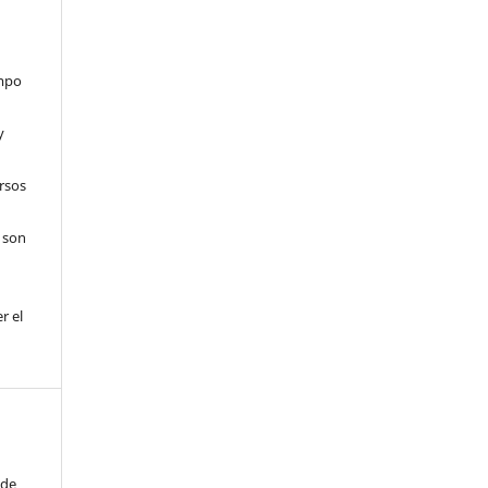
ampo
y
ursos
 son
r el
 de