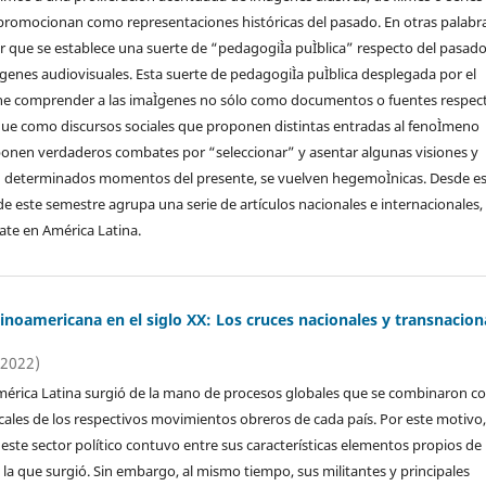
 promocionan como representaciones históricas del pasado. En otras palabra
 que se establece una suerte de “pedagogiÌa puÌblica” respecto del pasad
genes audiovisuales. Esta suerte de pedagogiÌa puÌblica desplegada por el
ne comprender a las imaÌgenes no sólo como documentos o fuentes respec
que como discursos sociales que proponen distintas entradas al fenoÌmeno
ponen verdaderos combates por “seleccionar” y asentar algunas visiones y
 determinados momentos del presente, se vuelven hegemoÌnicas. Desde e
 de este semestre agrupa una serie de artículos nacionales e internacionales,
te en América Latina.
tinoamericana en el siglo XX: Los cruces nacionales y transnacion
(2022)
mérica Latina surgió de la mano de procesos globales que se combinaron c
locales de los respectivos movimientos obreros de cada país. Por este motivo
este sector político contuvo entre sus características elementos propios de 
n la que surgió. Sin embargo, al mismo tiempo, sus militantes y principales