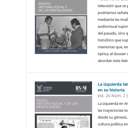
televisión que se
podríamos señalar
mediante las imaÌ
audiovisual supo
del pasado, sino 
histoÌrico que su
memorias que, en
óptica, el dossier
abordan este deba
La izquierda la
en su historia
Vol. 26 Núm. 2 
La izquierda en A
las trayectorias 
desde su génesis, 
cultura política e