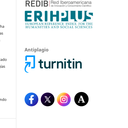
a
 ha
as
s
Antiplagio
rado
gías
endo