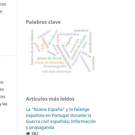
 con
vo
Palabras clave
maestros
pángalos
dictaduras
banco de avío minero
kazantzakis
transfrontera
comités de enlace
tacna
españa
fuentes
transición
arica
crédito
chile
murcia
frentes populares
dictadura
masas
retaguardia
grecia
comunismo
primo de rivera
escuelas
zonas de fronteras
historiografía
oficinas salitreras
os
tro
cos
Artículos más leídos
y las
La "Nueva España” y la falange
española en Portugal durante la
Guerra civil española: Información
y propaganda
382