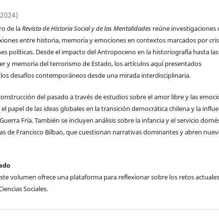
(2024)
o de la
Revista de Historia Social y de las Mentalidades
reúne investigaciones
xiones entre historia, memoria y emociones en contextos marcados por crisi
s políticas. Desde el impacto del Antropoceno en la historiografía hasta las
r y memoria del terrorismo de Estado, los artículos aquí presentados
 los desafíos contemporáneos desde una mirada interdisciplinaria.
onstrucción del pasado a través de estudios sobre el amor libre y las emoc
el papel de las ideas globales en la transición democrática chilena y la influ
a Guerra Fría. También se incluyen análisis sobre la infancia y el servicio domé
alistas de Francisco Bilbao, que cuestionan narrativas dominantes y abren nue
sado
e volumen ofrece una plataforma para reflexionar sobre los retos actuales
iencias Sociales.