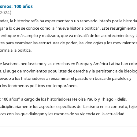
ismos: 100 años
(2024)
cadas, la historiografía ha experimentado un renovado interés por la histori
gar a lo que se conoce como la "nueva historia política". Este resurgimiento
 enfoque más amplio y matizado, que va más allá de los acontecimientos y l
es para examinar las estructuras de poder, las ideologías y los movimiento
orma a la política.
e fascismo, neofascismo y las derechas en Europa y América Latina han cob
ia. El auge de movimientos populistas de derecha y la persistencia de ideolo
levado a los historiadores a reexaminar el pasado en busca de paralelos y
ra los fenómenos políticos contemporáneos.
 100 años” a cargo de los historiadores Heloisa Paulo y Thiago Fidelis.
sdiciplinariamente los aspectos específicos del fascismo en su contexto, teji
cas con las que dialogan y las razones de su vigencia en la actualidad.