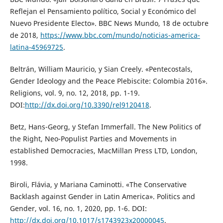
Reflejan el Pensamiento político, Social y Económico del
Nuevo Presidente Electo». BBC News Mundo, 18 de octubre
de 2018,
https://www.bbc.com/mundo/noticias-america-
latina-45969725
.
Beltrán, William Mauricio, y Sian Creely. «Pentecostals,
Gender Ideology and the Peace Plebiscite: Colombia 2016».
Religions, vol. 9, no. 12, 2018, pp. 1-19.
DOI:
http://dx.doi.org/10.3390/rel9120418
.
Betz, Hans-Georg, y Stefan Immerfall. The New Politics of
the Right, Neo-Populist Parties and Movements in
established Democracies, MacMillan Press LTD, London,
1998.
Biroli, Flávia, y Mariana Caminotti. «The Conservative
Backlash against Gender in Latin America». Politics and
Gender, vol. 16, no. 1, 2020, pp. 1-6. DOI:
http://dx.doi.org/10.1017/s1743923x20000045
.