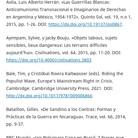
Ávila, Luis Alberto Herrán. «Las Guerrillas Blancas:
Anticomunismo Transnacional e Imaginarios de Derechas
en Argentina y México, 1954-1972». Quinto Sol, vol. 19, n.o 1,
2015, pp. 1-26. DOI:
https://dx.doi.org/10.19137/qs0867
.
Ayimpam, Sylvie, y Jacky Bouju. «Objets tabous, sujets
sensibles, lieux dangereux: Les terrains difficiles
aujourd’hui». Civilisations, vol. 64, 2015, pp. 11-20. DOI:
https://doi.org/10.4000/civilisations.3803
Bale, Tim, y Cristóbal Rovira Kaltwasser (eds). Riding the
Populist Wave. Europe’s Mainstream Right in Crisis.
Cambridge: Cambridge University Press, 2021. DOI:
http://dx.doi.org/10.1017/9781009006866
Bataillon, Gilles. «De Sandino a los Contras: Formas y
Prácticas de la Guerra en Nicaragua». Trace, vol. 66, 2014,
pp. 9-37.
BBC Mundo. «Jair Bolsonaro Gana en Brasil: 7 Frases que