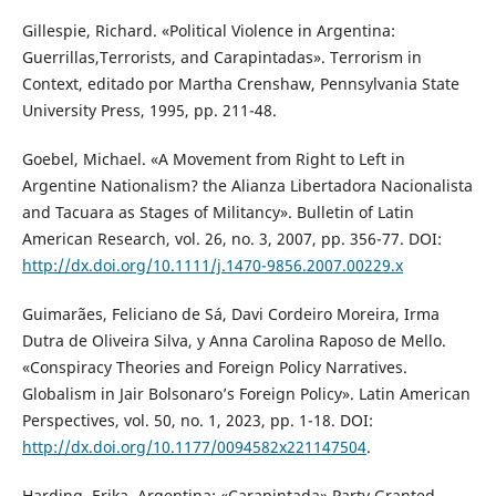
Gillespie, Richard. «Political Violence in Argentina:
Guerrillas,Terrorists, and Carapintadas». Terrorism in
Context, editado por Martha Crenshaw, Pennsylvania State
University Press, 1995, pp. 211-48.
Goebel, Michael. «A Movement from Right to Left in
Argentine Nationalism? the Alianza Libertadora Nacionalista
and Tacuara as Stages of Militancy». Bulletin of Latin
American Research, vol. 26, no. 3, 2007, pp. 356-77. DOI:
http://dx.doi.org/10.1111/j.1470-9856.2007.00229.x
Guimarães, Feliciano de Sá, Davi Cordeiro Moreira, Irma
Dutra de Oliveira Silva, y Anna Carolina Raposo de Mello.
«Conspiracy Theories and Foreign Policy Narratives.
Globalism in Jair Bolsonaro’s Foreign Policy». Latin American
Perspectives, vol. 50, no. 1, 2023, pp. 1-18. DOI:
http://dx.doi.org/10.1177/0094582x221147504
.
Harding, Erika. Argentina: «Carapintada» Party Granted