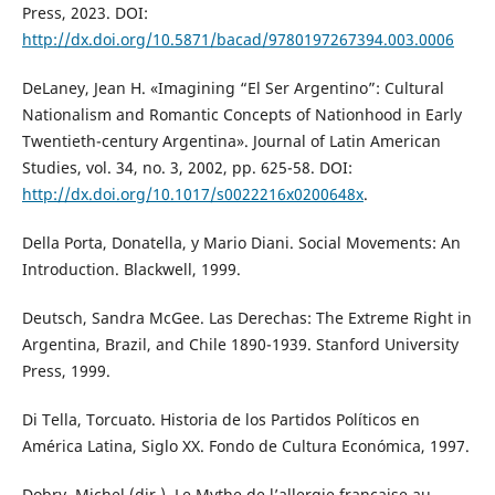
Press, 2023. DOI:
http://dx.doi.org/10.5871/bacad/9780197267394.003.0006
DeLaney, Jean H. «Imagining “El Ser Argentino”: Cultural
Nationalism and Romantic Concepts of Nationhood in Early
Twentieth-century Argentina». Journal of Latin American
Studies, vol. 34, no. 3, 2002, pp. 625-58. DOI:
http://dx.doi.org/10.1017/s0022216x0200648x
.
Della Porta, Donatella, y Mario Diani. Social Movements: An
Introduction. Blackwell, 1999.
Deutsch, Sandra McGee. Las Derechas: The Extreme Right in
Argentina, Brazil, and Chile 1890-1939. Stanford University
Press, 1999.
Di Tella, Torcuato. Historia de los Partidos Políticos en
América Latina, Siglo XX. Fondo de Cultura Económica, 1997.
Dobry, Michel (dir.). Le Mythe de l’allergie française au