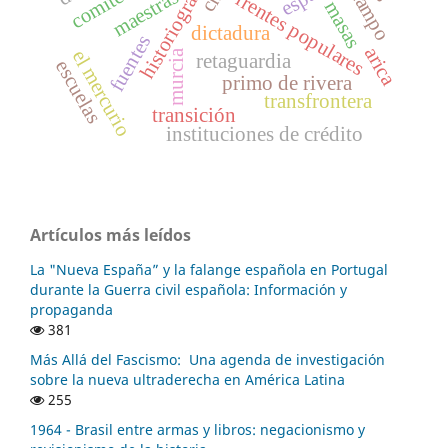
historiografía
maestras
frentes populares
masas
dictadura
fuentes
arica
el mercurio
murcia
retaguardia
escuelas
primo de rivera
transfrontera
transición
instituciones de crédito
Artículos más leídos
La "Nueva España” y la falange española en Portugal
durante la Guerra civil española: Información y
propaganda
381
Más Allá del Fascismo: Una agenda de investigación
sobre la nueva ultraderecha en América Latina
255
1964 - Brasil entre armas y libros: negacionismo y