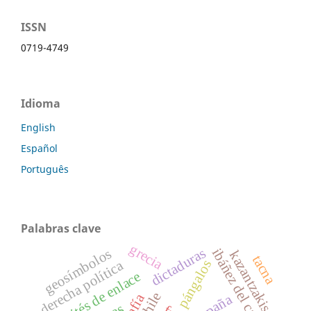
ISSN
0719-4749
Idioma
English
Español
Português
Palabras clave
grecia
dictaduras
ibáñez del campo
geosímbolos
kazantzakis
tacna
pángalos
derecha política
comités de enlace
chile
españa