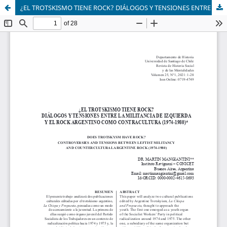
¿EL TROTSKISMO TIENE ROCK? DIÁLOGOS Y TENSIONES ENTRE LA MILITANCIA DE IZQUIERDA Y EL ROCK ARGENTINO COMO CONTRACULTURA (1974-1980)