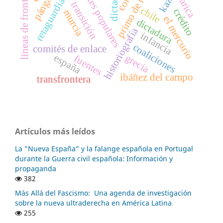
primo de rivera
frentes populares
pángalos
líneas de frontera
retaguardia
arica
transición
chile
crédito
murcia
el mercurio
dictadura
historiografía
infancia
coaliciones
comités de enlace
españa
grecia
fuentes
ibáñez del campo
transfrontera
Artículos más leídos
La "Nueva España” y la falange española en Portugal
durante la Guerra civil española: Información y
propaganda
382
Más Allá del Fascismo: Una agenda de investigación
sobre la nueva ultraderecha en América Latina
255