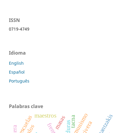
ISSN
0719-4749
Idioma
English
Español
Português
Palabras clave
comunismo
maestros
kazantzakis
escuelas
masas
tacna
dictaduras