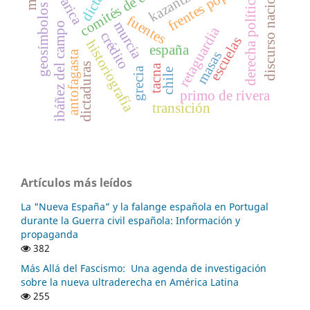
discurso nacionalista
frentes populares
comités de enlace
kazantzakis
derecha política
arica
geosímbolos
fuentes
murcia
ibáñez del campo
retaguardia
crédito
escuelas
historiografía
españa
antofagasta
masas
dictaduras
tacna
grecia
chile
primo de rivera
transición
Artículos más leídos
La "Nueva España” y la falange española en Portugal
durante la Guerra civil española: Información y
propaganda
382
Más Allá del Fascismo: Una agenda de investigación
sobre la nueva ultraderecha en América Latina
255