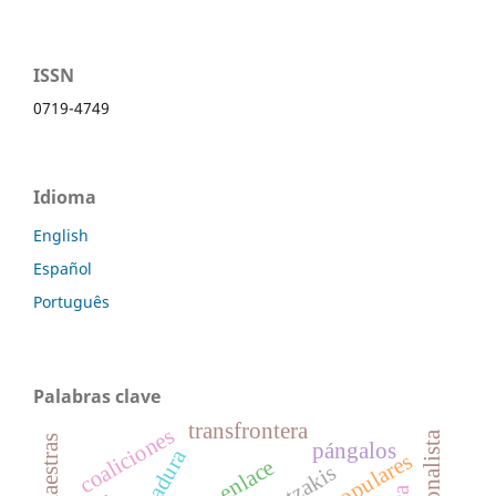
ISSN
0719-4749
Idioma
English
Español
Português
Palabras clave
transfrontera
coaliciones
maestras
pángalos
dictadura