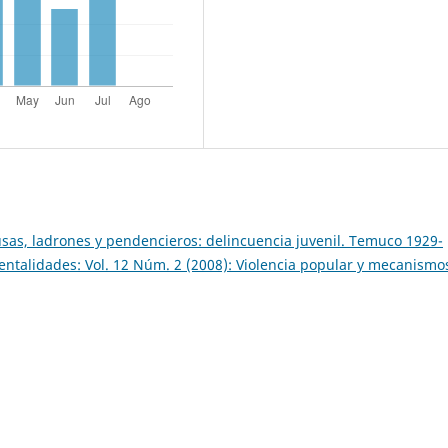
sas, ladrones y pendencieros: delincuencia juvenil. Temuco 1929-
 Mentalidades: Vol. 12 Núm. 2 (2008): Violencia popular y mecanismo