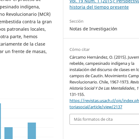
Vol. 19 Núm. 1 (2015): Perspectiv
mpesinado indígena,
historia del tiempo presente
ino Revolucionario (MCR)
Sección
 embestida contra la gran
Notas de Investigación
os patronales locales,
 otra parte, hemos
tariamente de la clase
Cómo citar
ar un frente de masas,
Cárcamo Hernández, O. (2015). Juven
rebelde, campesinado indígena y la
instalación del discurso de clases en l
campos de Cautín. Movimiento Camp
Revolucionario. Chile, 1967-1973.
Revi
Historia Social Y De Las Mentalidades
,
1
131-155.
https://revistas.usach.cl/ojs/index.p
toriasocial/article/view/2137
Más formatos de cita