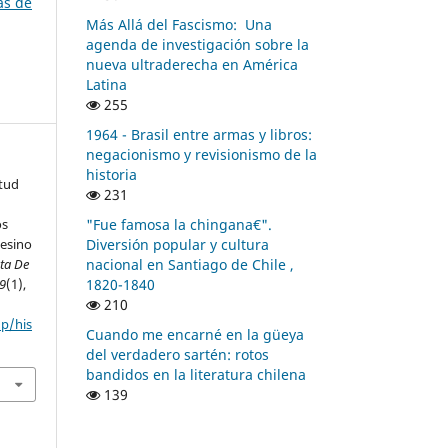
as de
Más Allá del Fascismo: Una
agenda de investigación sobre la
nueva ultraderecha en América
Latina
255
1964 - Brasil entre armas y libros:
negacionismo y revisionismo de la
historia
tud
231
"Fue famosa la chingana€".
os
Diversión popular y cultura
esino
nacional en Santiago de Chile ,
sta De
1820-1840
9
(1),
210
hp/his
Cuando me encarné en la güeya
del verdadero sartén: rotos
bandidos en la literatura chilena
139