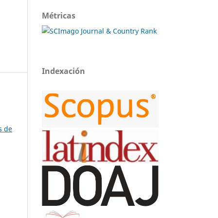
Métricas
Indexación
s de