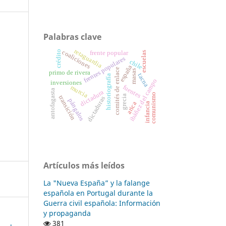
Palabras clave
retaguardia
coaliciones
crédito
frente popular
escuelas
frentes populares
chile
españa
comités de enlace
masas
primo de rivera
tacna
historiografía
ibáñez del campo
inversiones
fuentes
murcia
antofagasta
dictadura
comunismo
grecia
transición
dictaduras
pángalos
arica
infancia
Artículos más leídos
La "Nueva España” y la falange
española en Portugal durante la
Guerra civil española: Información
y propaganda
381