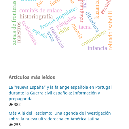
kazantzakis
masas
escuelas
retaguardia
zonas de fronteras
frentes populares
comités de enlace
dictadura
reinado isabel ii
historiografía
pángalos
coaliciones
maestros
murcia
tacna
chile
transición
españa
comunismo
arica
infancia
Artículos más leídos
La "Nueva España” y la falange española en Portugal
durante la Guerra civil española: Información y
propaganda
382
Más Allá del Fascismo: Una agenda de investigación
sobre la nueva ultraderecha en América Latina
255