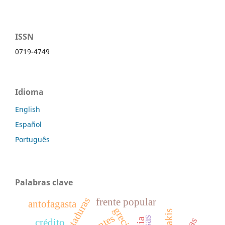
ISSN
0719-4749
Idioma
English
Español
Português
Palabras clave
dictaduras
frente popular
antofagasta
grecia
fuentes
crédito