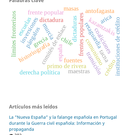
Palabras clave
masas
antofagasta
frente popular
límites fronterizos
frentes populares
arica
escuelas
dictaduras
inversiones
kazantzakis
dictadura
instituciones de crédito
retaguardia
murcia
comités de enlace
pángalos
coaliciones
grecia
chile
comunismo
historiografía
españa
tacna
transición
fuentes
crédito
primo de rivera
maestras
derecha política
Artículos más leídos
La "Nueva España” y la falange española en Portugal
durante la Guerra civil española: Información y
propaganda