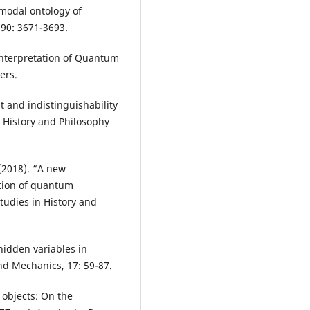
 modal ontology of
90: 3671-3693.
 Interpretation of Quantum
ers.
t and indistinguishability
n History and Philosophy
 (2018). “A new
ation of quantum
tudies in History and
hidden variables in
d Mechanics, 17: 59-87.
 objects: On the