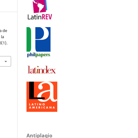
a de
 la
6
(1).
Antiplagio