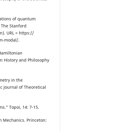
tations of quantum
, The Stanford
). URL = https://
qm-modal/.
Hamiltonian
in History and Philosophy
metry in the
 Journal of Theoretical
s.” Topoi, 14: 7-15.
m Mechanics. Princeton: