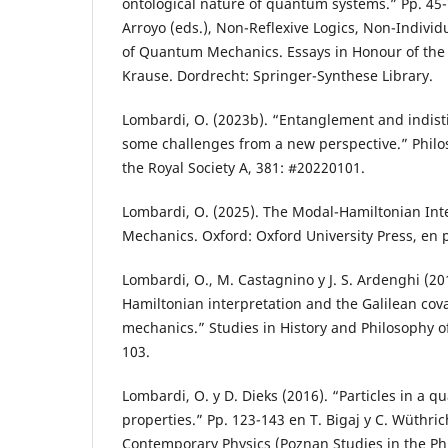
ontological nature of quantum systems.” Pp. 45-7
Arroyo (eds.), Non-Reflexive Logics, Non-Individ
of Quantum Mechanics. Essays in Honour of the 
Krause. Dordrecht: Springer-Synthese Library.
Lombardi, O. (2023b). “Entanglement and indisti
some challenges from a new perspective.” Philo
the Royal Society A, 381: #20220101.
Lombardi, O. (2025). The Modal-Hamiltonian In
Mechanics. Oxford: Oxford University Press, en 
Lombardi, O., M. Castagnino y J. S. Ardenghi (2
Hamiltonian interpretation and the Galilean co
mechanics.” Studies in History and Philosophy o
103.
Lombardi, O. y D. Dieks (2016). “Particles in a 
properties.” Pp. 123-143 en T. Bigaj y C. Wüthric
Contemporary Physics (Poznan Studies in the Ph