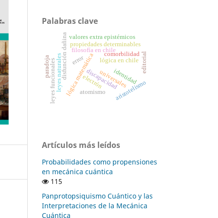
Palabras clave
disfunción dañina
valores extra epistémicos
propiedades determinables
filosofía en chile
comorbilidad
editorial
lógica matemática
leyes naturales
error
paradoja
lógica en chile
leyes funcionales
identidad
discapacidad
universales
electrón
aristotelismo
atomismo
Artículos más leídos
Probabilidades como propensiones
en mecánica cuántica
115
Panprotopsiquismo Cuántico y las
Interpretaciones de la Mecánica
Cuántica