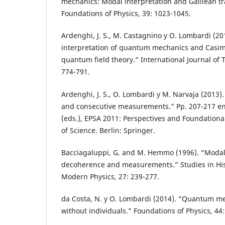
mechanics: Modal interpretation and Galilean t
Foundations of Physics, 39: 1023-1045.
Ardenghi, J. S., M. Castagnino y O. Lombardi (2
interpretation of quantum mechanics and Casimi
quantum field theory.” International Journal of T
774-791.
Ardenghi, J. S., O. Lombardi y M. Narvaja (2013)
and consecutive measurements.” Pp. 207-217 en 
(eds.), EPSA 2011: Perspectives and Foundationa
of Science. Berlin: Springer.
Bacciagaluppi, G. and M. Hemmo (1996). “Modal 
decoherence and measurements.” Studies in His
Modern Physics, 27: 239-277.
da Costa, N. y O. Lombardi (2014). “Quantum me
without individuals.” Foundations of Physics, 44