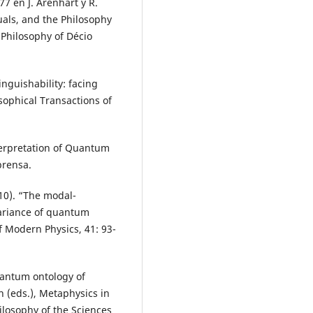
7 en J. Arenhart y R.
uals, and the Philosophy
Philosophy of Décio
nguishability: facing
sophical Transactions of
terpretation of Quantum
prensa.
010). “The modal-
variance of quantum
f Modern Physics, 41: 93-
quantum ontology of
h (eds.), Metaphysics in
ilosophy of the Sciences