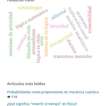
Palabras clave
schrödinger
explicación causal
comorbilidad
lógica matemática
editorial
atomismo
monismo de prioridad
modelos estadísticos
historia de la lógica
identidad
filosofía en chile
aristotelismo
discapacidad
paradoja
lógica en chile
error
electrón
trastornos mentales
Artículos más leídos
Probabilidades como propensiones en mecánica cuántica
114
¿Qué significa “invertir el tiempo” en física?