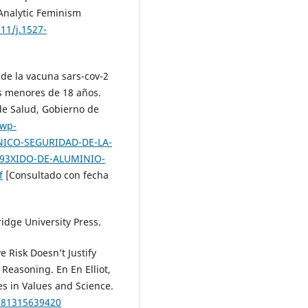
 Analytic Feminism
111/j.1527-
 de la vacuna sars-cov-2
s menores de 18 años.
 de Salud, Gobierno de
/wp-
NICO-SEGURIDAD-DE-LA-
93XIDO-DE-ALUMINIO-
f
[Consultado con fecha
dge University Press.
 Risk Doesn’t Justify
 Reasoning. En En Elliot,
ies in Values and Science.
9781315639420