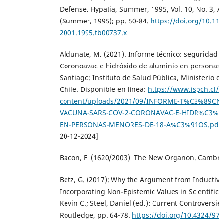
Defense. Hypatia, Summer, 1995, Vol. 10, No. 3,
(Summer, 1995); pp. 50-84.
https://doi.org/10.1
2001.1995.tb00737.x
Aldunate, M. (2021). Informe técnico: seguridad
Coronoavac e hidróxido de aluminio en persona
Santiago: Instituto de Salud Pública, Ministerio
Chile. Disponible en línea:
https://www.ispch.cl
content/uploads/2021/09/INFORME-T%C3%89C
VACUNA-SARS-COV-2-CORONAVAC-E-HIDR%C3%
EN-PERSONAS-MENORES-DE-18-A%C3%91OS.pd
20-12-2024]
Bacon, F. (1620/2003). The New Organon. Cambri
Betz, G. (2017): Why the Argument from Inductive
Incorporating Non-Epistemic Values in Scientific
Kevin C.; Steel, Daniel (ed.): Current Controvers
Routledge, pp. 64-78.
https://doi.org/10.4324/