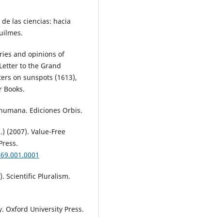
de las ciencias: hacia
Quilmes.
eries and opinions of
Letter to the Grand
ters on sunspots (1613),
r Books.
 humana. Ediciones Orbis.
.) (2007). Value-Free
Press.
969.001.0001
). Scientific Pluralism.
y. Oxford University Press.