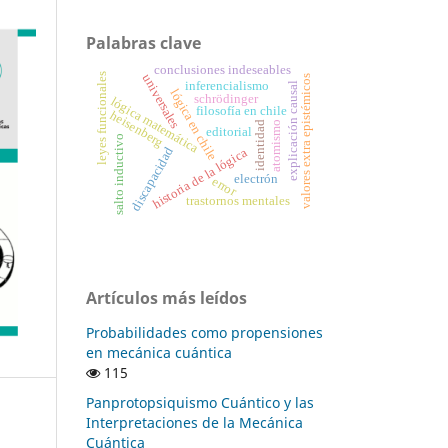
Palabras clave
conclusiones indeseables
leyes funcionales
universales
valores extra epistémicos
inferencialismo
explicación causal
lógica en chile
schrödinger
lógica matemática
filosofía en chile
heisenberg
identidad
atomismo
editorial
salto inductivo
discapacidad
historia de la lógica
electrón
error
trastornos mentales
Artículos más leídos
Probabilidades como propensiones
en mecánica cuántica
115
Panprotopsiquismo Cuántico y las
Interpretaciones de la Mecánica
Cuántica