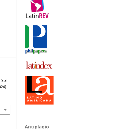
ía el
024).
0
Antiplagio