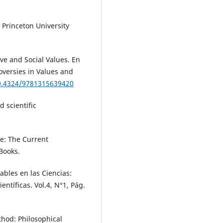
 Princeton University
ve and Social Values. En
roversies in Values and
10.4324/9781315639420
d scientific
ce: The Current
Books.
ables en las Ciencias:
entíficas. Vol.4, N°1, Pág.
hod: Philosophical