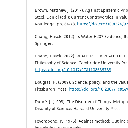
Brown, Matthew J. (2017). Against Epistemic Priori
Steel, Daniel (ed.): Current Controversies in Val
Routledge, pp. 64-78.
https://doi.org/10.4324/
Chang, Hasok (2012). Is Water H20? Evidence, R
Springer.
Chang, Hasok (2022). REALISM FOR REALISTIC P
Philosophy of Science. Cambridge University Pre
https://doi.org/10.1017/9781108635738
Douglas, H. (2009). Science, policy, and the value
Pittsburgh Press.
https://doi.org/10.2307/j.ctt6
Dupré, J. (1993). The Disorder of Things. Metaph
Disunity of Science. Harvard University Press.
Feyerabend, P. (1975). Against method: Outline o
knowledge. Verso Books.