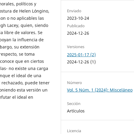
orales, políticos y
postura de Helen Lóngino,
Enviado
on o no aplicables las
2023-10-24
gh Lacey, quien, siendo
Publicado
ia libre de valores. Se
2024-12-26
oyan la influencia de
mbargo, su extensión
Versiones
respecto, se toma
2025-01-17 (2)
econoce que en ciertos
2024-12-26 (1)
ulas- no existe una carga
nque el ideal de una
Número
r rechazado, puede tener
Vol. 5 Núm. 1 (2024): Misceláneo
poniendo esta versión un
futar el ideal en
Sección
Artículos
Licencia