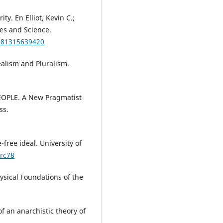
ty. En Elliot, Kevin C.;
ues and Science.
9781315639420
ealism and Pluralism.
EOPLE. A New Pragmatist
ss.
-free ideal. University of
wrc78
ysical Foundations of the
f an anarchistic theory of