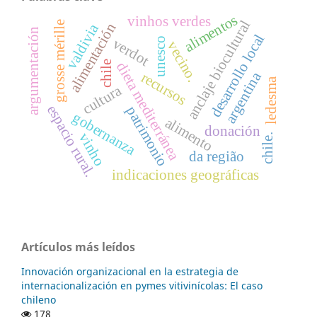
alimentos
vinhos verdes
anclaje biocultural
grosse mérille
alimentación
valdivia
argumentación
desarrollo local
verdot
unesco
vecino.
chile
dieta mediterránea
argentina
recursos
ledesma
cultura
espacio rural.
patrimonio
gobernanza
alimento
donación
vinho
chile.
da região
indicaciones geográficas
Artículos más leídos
Innovación organizacional en la estrategia de
internacionalización en pymes vitivinícolas: El caso
chileno
178