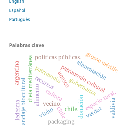
English
Español
Português
Palabras clave
grosse mérille
políticas públicas.
dieta mediterránea
alimentación
argentina
patrimonio cultural
patrimonio
unesco
recursos
gobernanza
anclaje biocultural
alimento
cultura
espacio rural.
donación
valdivia
ledesma
vecino.
verdot
chile
chile.
vinho
packaging