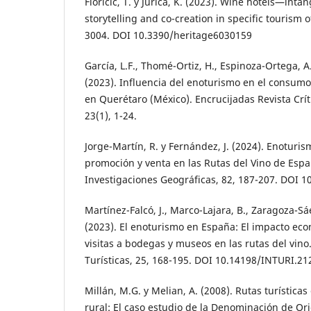
Floričić, T. y Jurica, K. (2023). Wine hotels—inta
storytelling and co-creation in specific tourism o
3004. DOI 10.3390/heritage6030159
García, L.F., Thomé-Ortiz, H., Espinoza-Ortega, A
(2023). Influencia del enoturismo en el consumo
en Querétaro (México). Encrucijadas Revista Crít
23(1), 1-24.
Jorge-Martín, R. y Fernández, J. (2024). Enotur
promoción y venta en las Rutas del Vino de Espa
Investigaciones Geográficas, 82, 187-207. DOI 
Martínez-Falcó, J., Marco-Lajara, B., Zaragoza-Sá
(2023). El enoturismo en España: El impacto eco
visitas a bodegas y museos en las rutas del vino
Turísticas, 25, 168-195. DOI 10.14198/INTURI.21
Millán, M.G. y Melian, A. (2008). Rutas turísticas
rural: El caso estudio de la Denominación de Or