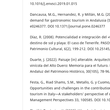
10.1016/j.envsci.2019.01.015
Dancausa, M.G., Hernandez, R. y Millán, M.G. (20
demand for gastronomic tourism in Andalusia (S
e0246377. DOI 10.1371/journal.pone.0246377
Díaz, R. (2008). Potencialidad e integración del 
destino de sol y playa: El caso de Tenerife. PAS
Patrimonio Cultural, 6(2), 199-212. DOI 10.25145
Duarte, J. (2022). Paisaje (in) alterable. Arquitec
vinícola del Alto Duero: Memoria para el futuro. 
Andaluz del Patrimonio Histórico, 30(105), 78-96
Festa, G., Riad Shams, S.M., Metallo, G. y Cuomo,
Opportunities and challenges in the contributio
tourism in Italy—A stakeholders’ perspective o
Management Perspectives 33, 100585. DOI 10.1