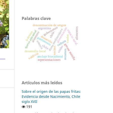
Palabras clave
denominación de origen
gobernanza
alimentación
alimentos
argentina
dieta mediterránea
espacio rural.
queso artesanal
chile.
ledesma
alimento
verdot
donación
patrimonio
cultura
unesco
grosse mérille
chile
vinho
vecino.
recursos
desarrollo local
valdivia
anclaje biocultural
representaciones
Artículos más leídos
Sobre el origen de las papas fritas:
Evidencia desde Nacimiento, Chile
siglo XVII
191