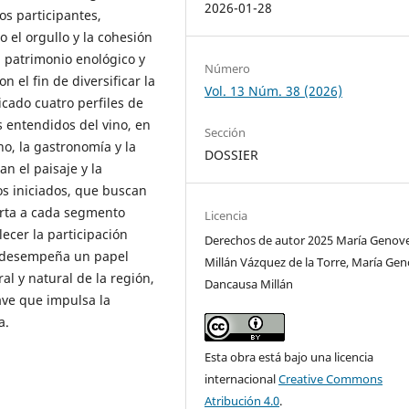
2026-01-28
os participantes,
o el orgullo y la cohesión
l patrimonio enológico y
Número
n el fin de diversificar la
Vol. 13 Núm. 38 (2026)
ficado cuatro perfiles de
s entendidos del vino, en
Sección
no, la gastronomía y la
DOSSIER
an el paisaje y la
los iniciados, que buscan
ferta a cada segmento
Licencia
lecer la participación
Derechos de autor 2025 María Genov
a desempeña un papel
Millán Vázquez de la Torre, María Ge
al y natural de la región,
Dancausa Millán
ave que impulsa la
a.
Esta obra está bajo una licencia
internacional
Creative Commons
Atribución 4.0
.