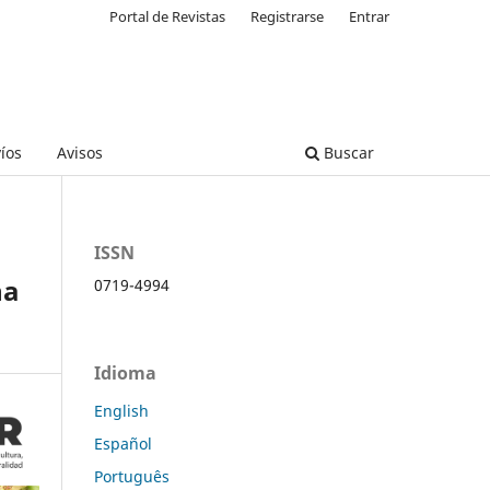
Portal de Revistas
Registrarse
Entrar
íos
Avisos
Buscar
ISSN
na
0719-4994
Idioma
English
Español
Português