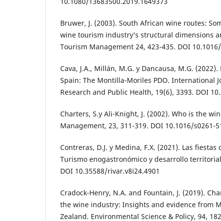
10.1080/13683500.2019.1649373
Bruwer, J. (2003). South African wine routes: So
wine tourism industry’s structural dimensions 
Tourism Management 24, 423-435. DOI 10.1016/
Cava, J.A., Millán, M.G. y Dancausa, M.G. (2022)
Spain: The Montilla-Moriles PDO. International 
Research and Public Health, 19(6), 3393. DOI 1
Charters, S.y Ali-Knight, J. (2002). Who is the wi
Management, 23, 311-319. DOI 10.1016/s0261-5
Contreras, D.J. y Medina, F.X. (2021). Las fiestas
Turismo enogastronómico y desarrollo territorial
DOI 10.35588/rivar.v8i24.4901
Cradock-Henry, N.A. and Fountain, J. (2019). Char
the wine industry: Insights and evidence from
Zealand. Environmental Science & Policy, 94, 18