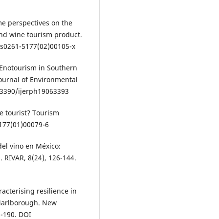
me perspectives on the
and wine tourism product.
s0261-5177(02)00105-x
. Enotourism in Southern
Journal of Environmental
0.3390/ijerph19063393
ne tourist? Tourism
177(01)00079-6
 del vino en México:
. RIVAR, 8(24), 126-144.
acterising resilience in
 Marlborough. New
2-190. DOI