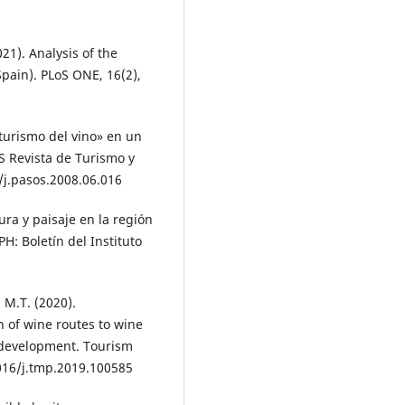
21). Analysis of the
pain). PLoS ONE, 16(2),
«turismo del vino» en un
OS Revista de Turismo y
/j.pasos.2008.06.016
tura y paisaje en la región
PH: Boletín del Instituto
.
 M.T. (2020).
n of wine routes to wine
f development. Tourism
016/j.tmp.2019.100585