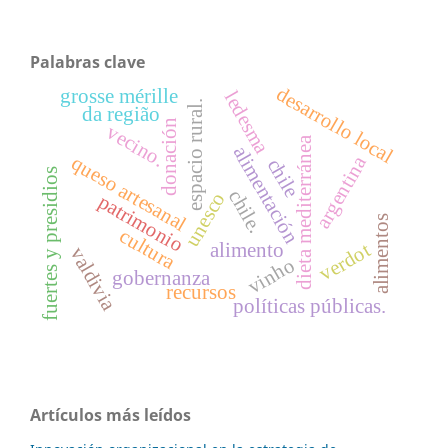
Palabras clave
desarrollo local
grosse mérille
ledesma
espacio rural.
da região
donación
vecino.
dieta mediterránea
alimentación
argentina
queso artesanal
chile
fuertes y presidios
chile.
unesco
patrimonio
alimentos
cultura
verdot
alimento
valdivia
vinho
gobernanza
recursos
políticas públicas.
Artículos más leídos