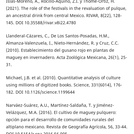
Islas-Moreno, A., Rocillo-Aquino, Z.I. y Thomé-Ortiz, H.
(2021). The role of the festivals in the revaluation of pulque,
an ancestral drink from central Mexico. RIVAR, 8(22), 128-
145. DOI 10.35588/rivar.v8i22.4780
Llanderal-Cázares, C., De Los Santos-Posadas, H.M.,
Almanza-Valenzuela, I., Nieto-Hernández, R. y Cruz, C.C.
(2010). Establecimiento del gusano rojo en plantas de
maguey en invernadero. Acta Zoológica Mexicana, 26(1), 25-
31.
Michael, J.B. et al. (2010). Quantitative analysis of culture
using millions of digitized books. Science, 331(6014), 176-
182. DOI 10.1126/science.1199644
Narváez-Suárez, A.U., Martínez-Saldaña, T. y Jiménez-
Velázquez, M.A. (2016). El cultivo de maguey pulquero:
opción para el desarrollo de comunidades rurales del
altiplano mexicano. Revista de Geografía Agrícola, 56, 33-44.
DOI 10.5154/r.rga.2016.56.005