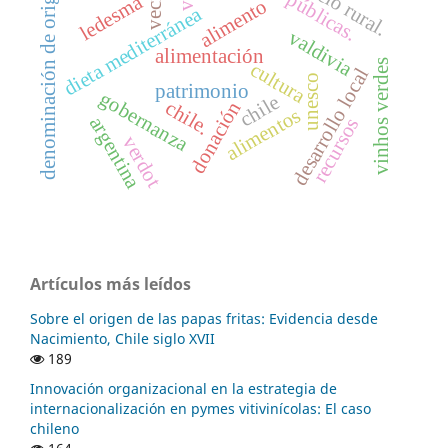
espacio rural.
denominación de origen
ledesma
alimento
dieta mediterránea
valdivia
alimentación
vinhos verdes
cultura
desarrollo local
unesco
patrimonio
gobernanza
chile
chile.
donación
alimentos
argentina
recursos
verdot
Artículos más leídos
Sobre el origen de las papas fritas: Evidencia desde
Nacimiento, Chile siglo XVII
189
Innovación organizacional en la estrategia de
internacionalización en pymes vitivinícolas: El caso
chileno