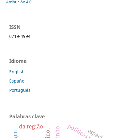
Atribución 4.0
.
ISSN
0719-4994
Idioma
English
Español
Português
Palabras clave
políticas públicas.
da região
vinho
vecino.