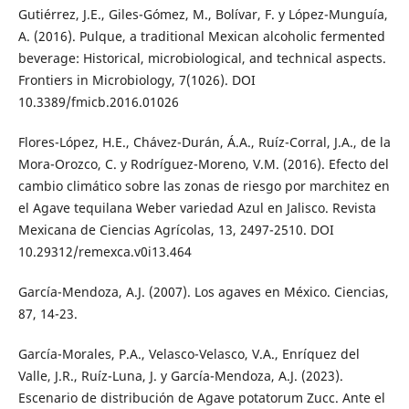
Gutiérrez, J.E., Giles-Gómez, M., Bolívar, F. y López-Munguía,
A. (2016). Pulque, a traditional Mexican alcoholic fermented
beverage: Historical, microbiological, and technical aspects.
Frontiers in Microbiology, 7(1026). DOI
10.3389/fmicb.2016.01026
Flores-López, H.E., Chávez-Durán, Á.A., Ruíz-Corral, J.A., de la
Mora-Orozco, C. y Rodríguez-Moreno, V.M. (2016). Efecto del
cambio climático sobre las zonas de riesgo por marchitez en
el Agave tequilana Weber variedad Azul en Jalisco. Revista
Mexicana de Ciencias Agrícolas, 13, 2497-2510. DOI
10.29312/remexca.v0i13.464
García-Mendoza, A.J. (2007). Los agaves en México. Ciencias,
87, 14-23.
García-Morales, P.A., Velasco-Velasco, V.A., Enríquez del
Valle, J.R., Ruíz-Luna, J. y García-Mendoza, A.J. (2023).
Escenario de distribución de Agave potatorum Zucc. Ante el