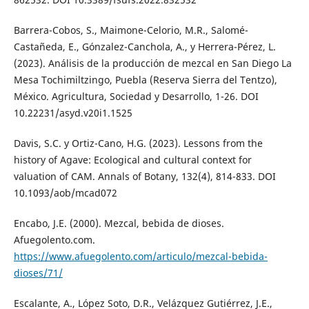
Barrera-Cobos, S., Maimone-Celorio, M.R., Salomé-
Castañeda, E., Gónzalez-Canchola, A., y Herrera-Pérez, L.
(2023). Análisis de la producción de mezcal en San Diego La
Mesa Tochimiltzingo, Puebla (Reserva Sierra del Tentzo),
México. Agricultura, Sociedad y Desarrollo, 1-26. DOI
10.22231/asyd.v20i1.1525
Davis, S.C. y Ortiz-Cano, H.G. (2023). Lessons from the
history of Agave: Ecological and cultural context for
valuation of CAM. Annals of Botany, 132(4), 814-833. DOI
10.1093/aob/mcad072
Encabo, J.E. (2000). Mezcal, bebida de dioses.
Afuegolento.com.
https://www.afuegolento.com/articulo/mezcal-bebida-
dioses/71/
Escalante, A., López Soto, D.R., Velázquez Gutiérrez, J.E.,