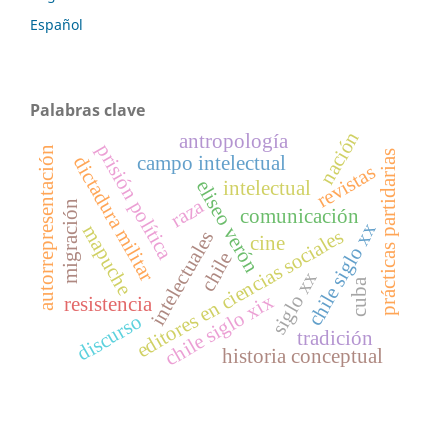
Español
Palabras clave
nación
antropología
prisión política
autorrepresentación
prácticas partidarias
campo intelectual
dictadura militar
revistas
eliseo verón
intelectual
raza
migración
comunicación
chile siglo xx
mapuche
editores en ciencias sociales
intelectuales
cine
chile
siglo xx
cuba
chile siglo xix
resistencia
discurso
tradición
historia conceptual