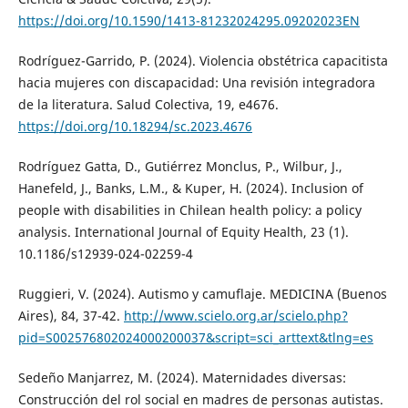
https://doi.org/10.1590/1413-81232024295.09202023EN
Rodríguez-Garrido, P. (2024). Violencia obstétrica capacitista
hacia mujeres con discapacidad: Una revisión integradora
de la literatura. Salud Colectiva, 19, e4676.
https://doi.org/10.18294/sc.2023.4676
Rodríguez Gatta, D., Gutiérrez Monclus, P., Wilbur, J.,
Hanefeld, J., Banks, L.M., & Kuper, H. (2024). Inclusion of
people with disabilities in Chilean health policy: a policy
analysis. International Journal of Equity Health, 23 (1).
10.1186/s12939-024-02259-4
Ruggieri, V. (2024). Autismo y camuflaje. MEDICINA (Buenos
Aires), 84, 37-42.
http://www.scielo.org.ar/scielo.php?
pid=S002576802024000200037&script=sci_arttext&tlng=es
Sedeño Manjarrez, M. (2024). Maternidades diversas:
Construcción del rol social en madres de personas autistas.