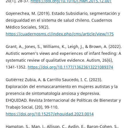
20(1), 28-37.
https://doi.org/10.1016/j.nwh.2015.12.001
Goyenechea, M. (2019). Estado Subsidiario, segmentación y
desigualdad en el sistema de salud chileno. Cuadernos
Médico Sociales, 59(2).
https://cuadernosms.cl/index.php/cms/article/view/175
Grant, A., Jones, S., Williams, K., Leigh, J., & Brown, A. (2022).
Autistic women’s views and experiences of infant feeding: A
systematic review of qualitative evidence. Autism, 26(6),
1341-1352.
https://doi.org/10.1177/13623613221089374
Gutiérrez Zubia, A. & Carrillo Saucedo, I. C. (2023).
Exploración del enmascaramiento en mujeres autistas y la
presencia de sintomatología ansiosa y depresiva.
EHQUIDAD. Revista Internacional de Políticas de Bienestar y
Trabajo Social, (20), 99-110.
https://doi.org/10.15257/ehquidad.2023.0014
Hampton, S., Man, J., Allison, C., Aydin, E., Baron-Cohen, S.,