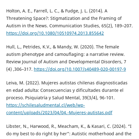
Holton, A. E., Farrell, L. C., & Fudge, J. L. (2014). A
Threatening Space?: Stigmatization and the Framing of
Autism in the News. Communication Studies, 65(2), 189–207.
https://doi.org/10.1080/10510974.2013.855642
Hull, L., Petrides, K.V., & Mandy, W. (2020). The female
autism phenotype and camouflaging: a narrative review.
Review Journal of Autism and Developmental Disorders, 7
(4) ,306–317.
https://doi.org/10.1007/s40489-020-00197-9
Leiva, M. (2022). Mujeres autistas chilenas diagnosticadas
en edad adulta: Consecuencias y dificultades durante el
proceso. Psiquiatría y Salud Mental, 39(3/4), 96-101.
https://schilesaludmental.cl/web/wp-
content/uploads/2023/04/04.-Mujeres-autistas.pdf
Libster, N., Harwood, R., Meacham, K., & Kasari, C. (2024). “I
do my best to do right by her”: Autistic motherhood and the