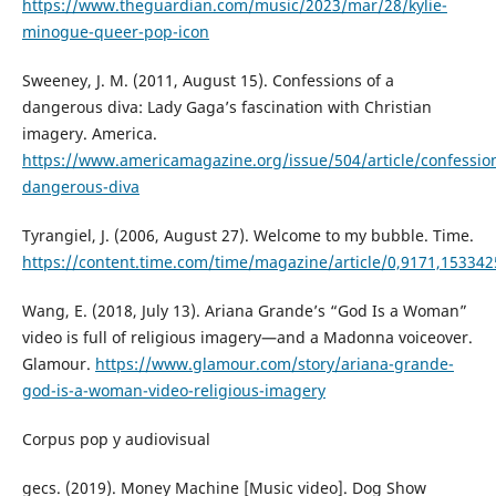
https://www.theguardian.com/music/2023/mar/28/kylie-
minogue-queer-pop-icon
Sweeney, J. M. (2011, August 15). Confessions of a
dangerous diva: Lady Gaga’s fascination with Christian
imagery. America.
https://www.americamagazine.org/issue/504/article/confessio
dangerous-diva
Tyrangiel, J. (2006, August 27). Welcome to my bubble. Time.
https://content.time.com/time/magazine/article/0,9171,153342
Wang, E. (2018, July 13). Ariana Grande’s “God Is a Woman”
video is full of religious imagery—and a Madonna voiceover.
Glamour.
https://www.glamour.com/story/ariana-grande-
god-is-a-woman-video-religious-imagery
Corpus pop y audiovisual
gecs. (2019). Money Machine [Music video]. Dog Show