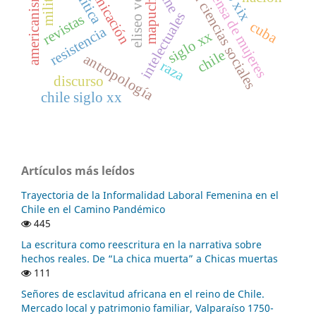
editores en ciencias sociales
comunicación
eliseo verón
prensa de mujeres
americanismo
cine
mapuche
intelectuales
revistas
cuba
resistencia
siglo xx
chile
antropología
raza
discurso
chile siglo xx
Artículos más leídos
Trayectoria de la Informalidad Laboral Femenina en el
Chile en el Camino Pandémico
445
La escritura como reescritura en la narrativa sobre
hechos reales. De “La chica muerta” a Chicas muertas
111
Señores de esclavitud africana en el reino de Chile.
Mercado local y patrimonio familiar, Valparaíso 1750-