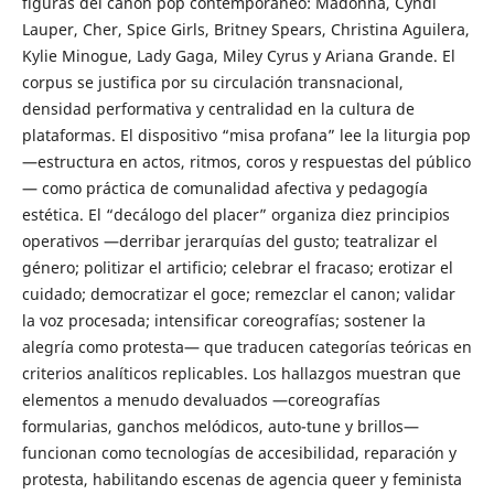
figuras del canon pop contemporáneo: Madonna, Cyndi
Lauper, Cher, Spice Girls, Britney Spears, Christina Aguilera,
Kylie Minogue, Lady Gaga, Miley Cyrus y Ariana Grande. El
corpus se justifica por su circulación transnacional,
densidad performativa y centralidad en la cultura de
plataformas. El dispositivo “misa profana” lee la liturgia pop
—estructura en actos, ritmos, coros y respuestas del público
— como práctica de comunalidad afectiva y pedagogía
estética. El “decálogo del placer” organiza diez principios
operativos —derribar jerarquías del gusto; teatralizar el
género; politizar el artificio; celebrar el fracaso; erotizar el
cuidado; democratizar el goce; remezclar el canon; validar
la voz procesada; intensificar coreografías; sostener la
alegría como protesta— que traducen categorías teóricas en
criterios analíticos replicables. Los hallazgos muestran que
elementos a menudo devaluados —coreografías
formularias, ganchos melódicos, auto-tune y brillos—
funcionan como tecnologías de accesibilidad, reparación y
protesta, habilitando escenas de agencia queer y feminista