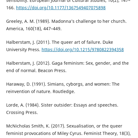
sensibility. European Journal of Cultural Studies, 10(2), 147–
166.
https://doi.org/10.1177/1367549407075898
Greeley, A. M. (1989). Madonna’s challenge to her church.
America, 160(18), 447–449.
Halberstam, J. (2011). The queer art of failure. Duke
University Press.
https://doi.org/10.1215/9780822394358
Halberstam, J. (2012). Gaga feminism: Sex, gender, and the
end of normal. Beacon Press.
Haraway, D. (1991). Simians, cyborgs, and women: The
reinvention of nature. Routledge.
Lorde, A. (1984). Sister outsider: Essays and speeches.
Crossing Press.
McNicholas Smith, K. (2017). Sexualisation, or the queer
feminist provocations of Miley Cyrus. Feminist Theory, 18(3),