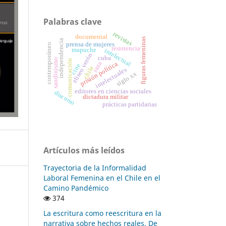
Palabras clave
revistas
documental
figuras femeninas
independencia
prensa de mujeres
contemporáneo
resistencia
mapuche
intelectual
eliseo verón
cuba
sandinismo
comunicación
raza
prisión política
cine
chile
intelectuales
siglo xx
editores en ciencias sociales
discurso
dictadura militar
prácticas partidarias
Artículos más leídos
Trayectoria de la Informalidad
Laboral Femenina en el Chile en el
Camino Pandémico
374
La escritura como reescritura en la
narrativa sobre hechos reales. De