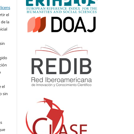
licens
ir el
 de la
icial
sin
,
gido
ición
o
 el
o sin
as
que