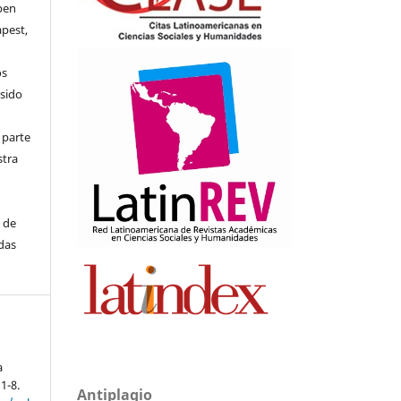
pen
apest,
os
 sido
 parte
stra
s de
adas
a
 1-8.
Antiplagio