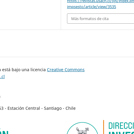
https://revistas.usach.cl/ojs/index.p
impsesto/article/view/3535
Más formatos de cita
 está bajo una licencia
Creative Commons
.cl
n
- Estación Central - Santiago - Chile