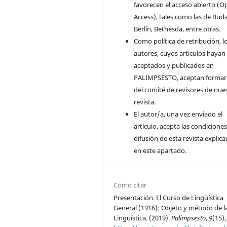
favorecen el acceso abierto (O
Access), tales como las de Bud
Berlín, Bethesda, entre otras.
Como política de retribución, l
autores, cuyos artículos hayan
aceptados y publicados en
PALIMPSESTO, aceptan formar
del comité de revisores de nue
revista.
El autor/a, una vez enviado el
artículo, acepta las condicione
difusión de esta revista explic
en este apartado.
Cómo citar
Presentación. El Curso de Lingüística
General (1916): Objeto y método de l
Lingüística. (2019).
Palimpsesto
,
9
(15),