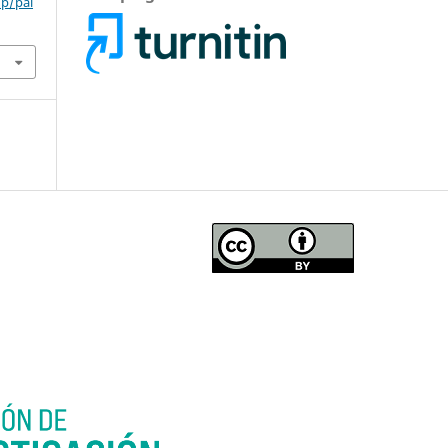
hp/pal