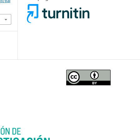
hp/pal