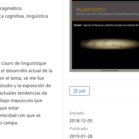
pragmático,
ca cognitiva, lingüística
 Cours de linguistique
el desarrollo actual de la
en el tema, se me fue
tudio y la exposición de
pdf
actuales tendencias de
rabajo mayúsculo que
que estar
Enviado
elocidad con que se
2018-12-05
ro campo.
Publicado
2019-01-28