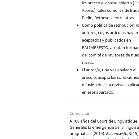
favorecen el acceso abierto (O
Access), tales como las de Bud
Berlín, Bethesda, entre otras.
Como política de retribución, l
autores, cuyos artículos hayan
aceptados y publicados en
PALIMPSESTO, aceptan formar
del comité de revisores de nue
revista.
El autor/a, una vez enviado el
artículo, acepta las condicione
difusión de esta revista explic
en este apartado.
Cómo citar
A 100 años del Cours de Linguistique
Générale: la emergencia de la lingüíst
pragmática. (2019).
Palimpsesto
,
9
(15)