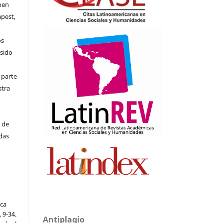
pen
apest,
os
 sido
 parte
stra
s de
adas
ica
, 9-34.
Antiplagio