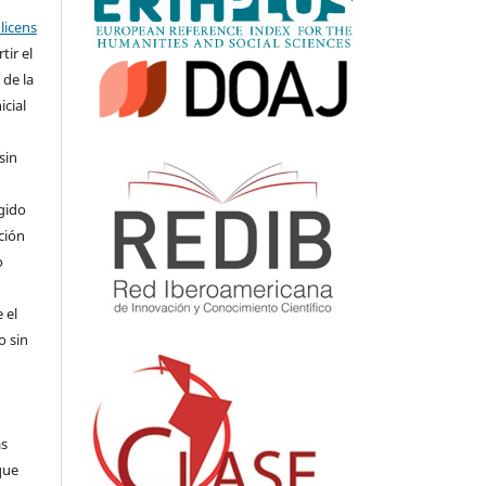
licens
ir el
 de la
icial
sin
,
gido
ición
o
 el
o sin
as
que