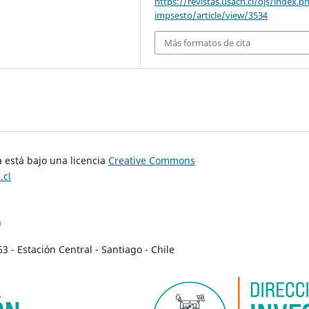
https://revistas.usach.cl/ojs/index.p
impsesto/article/view/3534
Más formatos de cita
 está bajo una licencia
Creative Commons
.cl
n
- Estación Central - Santiago - Chile