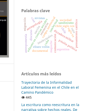
Palabras clave
campo intelectual
revistas
cine
migración
editores en ciencias sociales
sociedad
intelectual
pensamiento católico
antropología
sandinismo
resistencia
chile siglo xix
nación
chile
siglo xx
raza
dictadura militar
discurso
intelectuales
comunicación
antropometría
prisión política
cuba
mapuche
eliseo verón
argentina
documental
Artículos más leídos
Trayectoria de la Informalidad
Laboral Femenina en el Chile en el
Camino Pandémico
445
La escritura como reescritura en la
narrativa sobre hechos reales. De