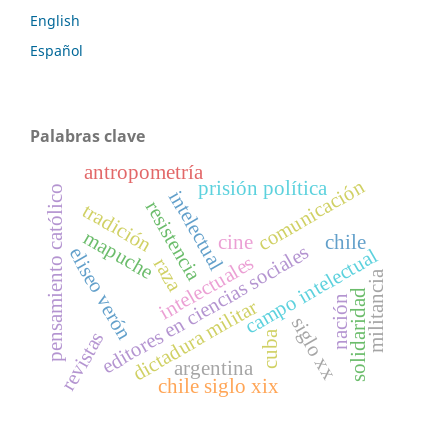
English
Español
Palabras clave
antropometría
comunicación
prisión política
pensamiento católico
intelectual
resistencia
tradición
mapuche
cine
chile
editores en ciencias sociales
eliseo verón
campo intelectual
intelectuales
raza
militancia
solidaridad
nación
dictadura militar
siglo xx
revistas
cuba
argentina
chile siglo xix