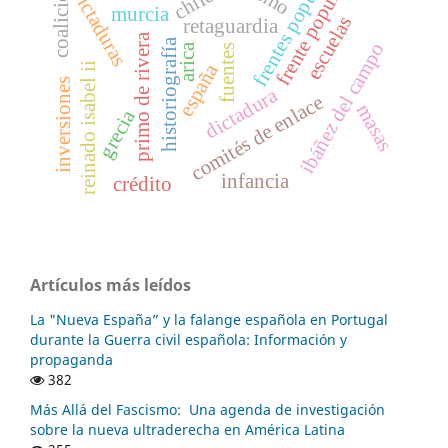
frentes populares
coaliciones
frente popular
dictaduras
chile
murcia
escuelas
retaguardia
primo de rivera
historiografía
ibáñez del campo
arica
fuentes
españa
reinado isabel ii
inversiones
dictadura
comités de enlace
masas
grecia
infancia
crédito
Artículos más leídos
La "Nueva España” y la falange española en Portugal
durante la Guerra civil española: Información y
propaganda
382
Más Allá del Fascismo: Una agenda de investigación
sobre la nueva ultraderecha en América Latina