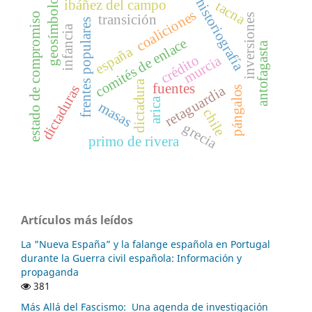
geosímbolos
historiografía
ibáñez del campo
tacna
coaliciones
estado de compromiso
transición
inversiones
frentes populares
infancia
comités de enlace
antofagasta
españa
murcia
crédito
dictadura
fuentes
dictaduras
retaguardia
pángalos
arica
masas
chile
grecia
primo de rivera
Artículos más leídos
La "Nueva España” y la falange española en Portugal
durante la Guerra civil española: Información y
propaganda
381
Más Allá del Fascismo: Una agenda de investigación