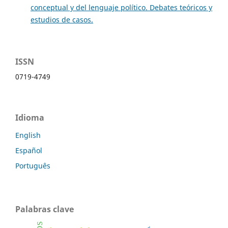
conceptual y del lenguaje político. Debates teóricos y
estudios de casos.
ISSN
0719-4749
Idioma
English
Español
Português
Palabras clave