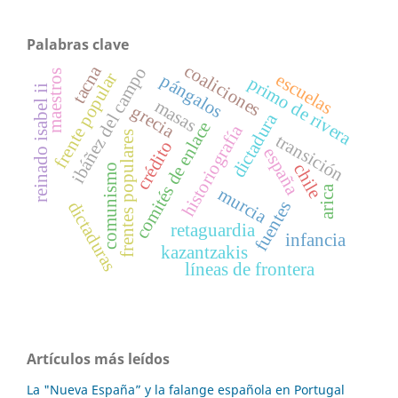
Palabras clave
coaliciones
tacna
ibáñez del campo
maestros
frente popular
escuelas
pángalos
primo de rivera
reinado isabel ii
masas
grecia
dictadura
comités de enlace
historiografía
frentes populares
transición
crédito
españa
chile
comunismo
arica
murcia
fuentes
dictaduras
retaguardia
infancia
kazantzakis
líneas de frontera
Artículos más leídos
La "Nueva España” y la falange española en Portugal