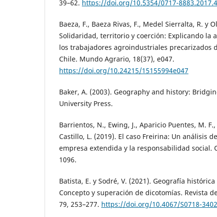
39–62.
https://doi.org/10.5354/0717-8883.2017.
Baeza, F., Baeza Rivas, F., Medel Sierralta, R. y O
Solidaridad, territorio y coerción: Explicando la 
los trabajadores agroindustriales precarizados d
Chile. Mundo Agrario, 18(37), e047.
https://doi.org/10.24215/15155994e047
Baker, A. (2003). Geography and history: Bridgi
University Press.
Barrientos, N., Ewing, J., Aparicio Puentes, M. F.,
Castillo, L. (2019). El caso Freirina: Un análisis 
empresa extendida y la responsabilidad social. 
1096.
Batista, E. y Sodré, V. (2021). Geografía históric
Concepto y superación de dicotomías. Revista d
79, 253–277.
https://doi.org/10.4067/S0718-34