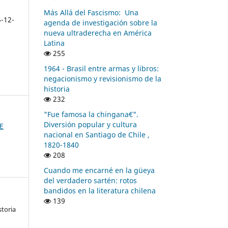
Más Allá del Fascismo: Una
5-12-
agenda de investigación sobre la
nueva ultraderecha en América
Latina
255
1964 - Brasil entre armas y libros:
negacionismo y revisionismo de la
historia
232
"Fue famosa la chingana€".
Diversión popular y cultura
RE
nacional en Santiago de Chile ,
1820-1840
208
Cuando me encarné en la güeya
del verdadero sartén: rotos
bandidos en la literatura chilena
139
storia