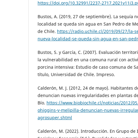
https://doi.org/10.32991/2237-2717.2021v11i3.p
Bustos, A. (2019, 27 de septiembre). La sequía 
localidad se queda sin agua en San Pedro de Mel
de Chile.
https://radio.uchile.cl/2019/09/27/la-
nueva-localidad-se-queda-sin-agua-en-san-pedr
Bustos, S. y García, C. (2007). Evaluación territor
la vulnerabilidad en una comuna rural con activ
porcina intensiva: Estudio de caso comuna de 
título, Universidad de Chile. Impreso.
Calderón, M. J. (2012, 24 de mayo). Habitantes d
denuncian nuevas irregularidades en plantas de
Bío.
https://www.biobiochile.cl/noticias/2012/0
ohiggins-y-melipilla-denuncian-nuevas-irregula
agrosuper.shtml
Calderón, M. (2022). Introducción. En Grupo de 