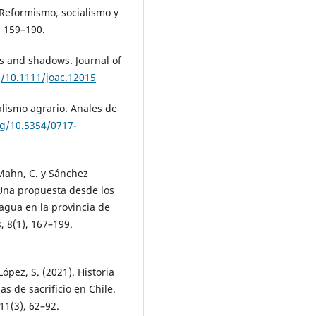
: Reformismo, socialismo y
, 159–190.
ts and shadows. Journal of
g/10.1111/joac.12015
talismo agrario. Anales de
rg/10.5354/0717-
 Mahn, C. y Sánchez
 Una propuesta desde los
 agua en la provincia de
, 8(1), 167–199.
ópez, S. (2021). Historia
as de sacrificio en Chile.
11(3), 62–92.