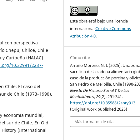
Esta obra está bajo una licencia
internacional
Creative Commons
Atribución 4.0
.
tal con perspectiva
 río Chepu, Chiloé, Chile
Cómo citar
a y Caribeña (HALAC)
i.org/10.32991/2237-
Arraño Moreno, N. I. (2025). Una zon
sacrificio de la cadena alimentaria glob
caso de la producción porcina y olivíc
San Pedro de Melipilla, Chile (1990-20
n Chile: El caso del
Revista De Historia Social Y De Las
sur de Chile (1973–1990).
Mentalidades
,
29
(2), 291-341.
https://doi.org/10.35588/2snry913
(Original work published 2025)
l y economía mundial,
Más formatos de cita
del sur de Chile. En Old
History (International