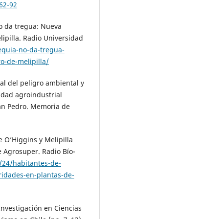
62-92
no da tregua: Nueva
ipilla. Radio Universidad
sequia-no-da-tregua-
o-de-melipilla/
ial del peligro ambiental y
idad agroindustrial
San Pedro. Memoria de
e O’Higgins y Melipilla
 Agrosuper. Radio Bío-
5/24/habitantes-de-
ridades-en-plantas-de-
Investigación en Ciencias