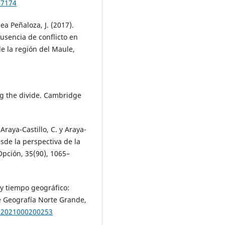
47174
lea Peñaloza, J. (2017).
ausencia de conflicto en
e la región del Maule,
ng the divide. Cambridge
 Araya-Castillo, C. y Araya-
desde la perspectiva de la
Opción, 35(90), 1065–
a y tiempo geográfico:
e Geografía Norte Grande,
022021000200253