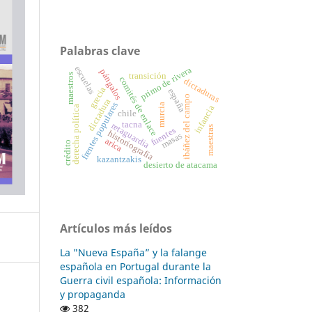
Palabras clave
escuelas
primo de rivera
pángalos
transición
maestros
comités de enlace
dictaduras
grecia
españa
ibáñez del campo
dictadura
frentes populares
murcia
infancia
derecha política
chile
tacna
retaguardia
maestras
fuentes
historiografía
masas
arica
crédito
kazantzakis
desierto de atacama
Artículos más leídos
La "Nueva España” y la falange
española en Portugal durante la
Guerra civil española: Información
y propaganda
382