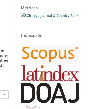
Métricas
Indexación
a de
al: el
ola en
23).