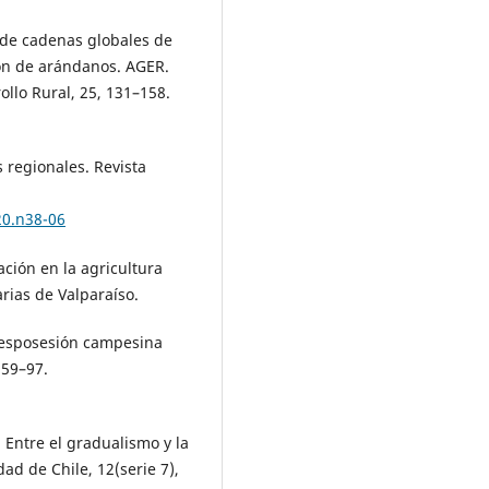
e de cadenas globales de
ón de arándanos. AGER.
llo Rural, 25, 131–158.
 regionales. Revista
20.n38-06
ación en la agricultura
arias de Valparaíso.
 desposesión campesina
 59–97.
 Entre el gradualismo y la
ad de Chile, 12(serie 7),