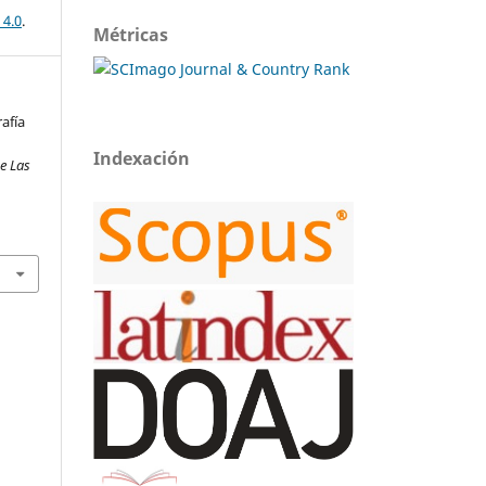
 4.0
.
Métricas
rafía
Indexación
De Las