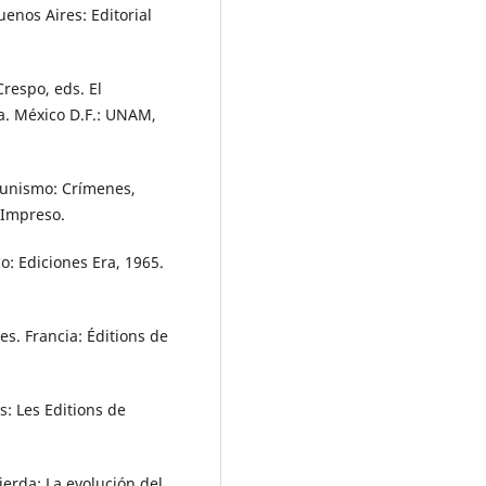
enos Aires: Editorial
respo, eds. El
. México D.F.: UNAM,
omunismo: Crímenes,
 Impreso.
co: Ediciones Era, 1965.
es. Francia: Éditions de
is: Les Editions de
ierda: La evolución del