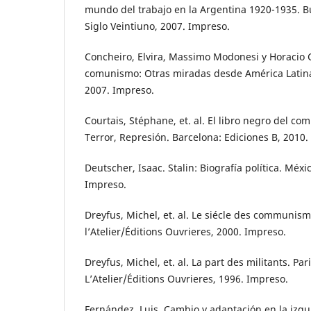
mundo del trabajo en la Argentina 1920-1935. Bu
Siglo Veintiuno, 2007. Impreso.
Concheiro, Elvira, Massimo Modonesi y Horacio C
comunismo: Otras miradas desde América Latina
2007. Impreso.
Courtais, Stéphane, et. al. El libro negro del c
Terror, Represión. Barcelona: Ediciones B, 2010.
Deutscher, Isaac. Stalin: Biografía política. Méxi
Impreso.
Dreyfus, Michel, et. al. Le siécle des communism
l’Atelier/Éditions Ouvrieres, 2000. Impreso.
Dreyfus, Michel, et. al. La part des militants. Par
L’Atelier/Éditions Ouvrieres, 1996. Impreso.
Fernández, Luis. Cambio y adaptación en la izqu