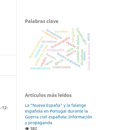
Palabras clave
kazantzakis
inversiones
pángalos
comunismo
escuelas
arica
comités de enlace
historiografía
derecha política
dictadura
españa
transición
líneas de frontera
primo de rivera
chile
retaguardia
murcia
dictaduras
masas
frentes populares
fuentes
crédito
grecia
tacna
coaliciones
transfrontera
Artículos más leídos
La "Nueva España” y la falange
4-12-
española en Portugal durante la
Guerra civil española: Información
y propaganda
382