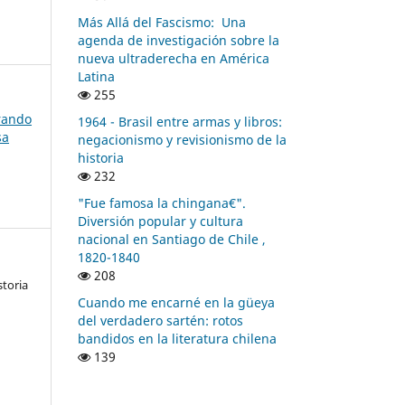
Más Allá del Fascismo: Una
agenda de investigación sobre la
nueva ultraderecha en América
Latina
255
rando
1964 - Brasil entre armas y libros:
sa
negacionismo y revisionismo de la
historia
232
"Fue famosa la chingana€".
Diversión popular y cultura
nacional en Santiago de Chile ,
1820-1840
208
storia
Cuando me encarné en la güeya
del verdadero sartén: rotos
bandidos en la literatura chilena
139