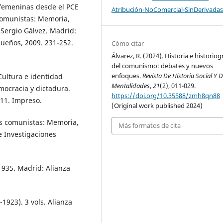
 femeninas desde el PCE
Atribución-NoComercial-SinDerivadas
comunistas: Memoria,
 Sergio Gálvez. Madrid:
ueños, 2009. 231-252.
Cómo citar
Álvarez, R. (2024). Historia e historiog
del comunismo: debates y nuevos
enfoques.
Revista De Historia Social Y 
Cultura e identidad
Mentalidades
,
21
(2), 011-029.
mocracia y dictadura.
https://doi.org/10.35588/zmh8qn88
011. Impreso.
(Original work published 2024)
os comunistas: Memoria,
Más formatos de cita
e Investigaciones
1935. Madrid: Alianza
1923). 3 vols. Alianza