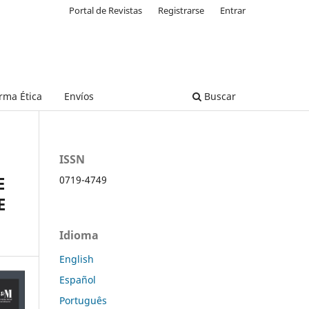
Portal de Revistas
Registrarse
Entrar
rma Ética
Envíos
Buscar
ISSN
E
0719-4749
E
Idioma
English
Español
Português