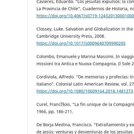
Cavieres, Eduardo. “Los jesuitas expulsos: la co
La Provincia de Chile”. Cuadernos de Historia, no
https://doi.org/10.4067/s0719-12432013000100
Clossey, Luke. Salvation and Globalization in the 
Cambridge University Press, 2008.
https://doi.org/10.1017/s0009640709990205
Colombo, Emanuele y Marina Massimi. In viaggio.
missioni tra Antica e Nuova Compagnia. Il Sole 2
Cordiviola, Alfredo. “De memorias y profecías: tre
italiano”. Colonial Latin American Review, vol. 27
https://doi.org/10.1080/10609164.2018.1481273
Curel, FrancÌ§ois. “La fin unique de la Compagni
1966, pp. 186-211.
De Borja Medina, Francisco. “Extrañamiento y e
de Jesús: venturas y desventuras de los jesuitas e