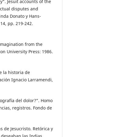
y”. Jesuit accounts of the
lectual disputes and
rinda Donato y Hans-
014, pp. 219-242.
 Imagination from the
on University Press: 1986.
 la historia de
ción Ignacio Larramendi,
tografía del dolor?”. Homo
ncias, registros. Fondo de
s de Jesucristo. Retórica y
e deseaban las Indias