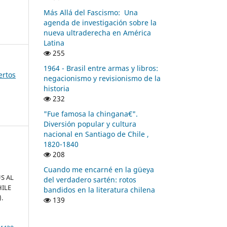
Más Allá del Fascismo: Una
agenda de investigación sobre la
nueva ultraderecha en América
Latina
255
1964 - Brasil entre armas y libros:
ertos
negacionismo y revisionismo de la
historia
232
"Fue famosa la chingana€".
Diversión popular y cultura
nacional en Santiago de Chile ,
1820-1840
208
Cuando me encarné en la güeya
S AL
del verdadero sartén: rotos
HILE
bandidos en la literatura chilena
.
139