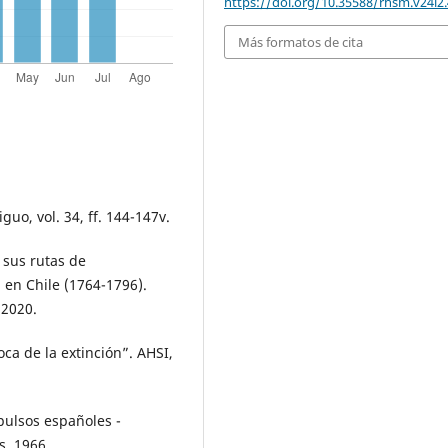
https://doi.org/10.35588/rhsm.v24i2
Más formatos de cita
guo, vol. 34, ff. 144-147v.
 sus rutas de
 en Chile (1764-1796).
 2020.
oca de la extinción”. AHSI,
xpulsos españoles -
s, 1966.