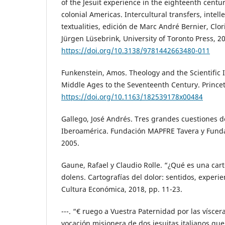
of the Jesuit experience in the eighteenth centur
colonial Americas. Intercultural transfers, intel
textualities, edición de Marc André Bernier, Clo
Jürgen Lüsebrink, University of Toronto Press, 2
https://doi.org/10.3138/9781442663480-011
Funkenstein, Amos. Theology and the Scientific
Middle Ages to the Seventeenth Century. Princet
https://doi.org/10.1163/182539178x00484
Gallego, José Andrés. Tres grandes cuestiones de
Iberoamérica. Fundación MAPFRE Tavera y Funda
2005.
Gaune, Rafael y Claudio Rolle. “¿Qué es una car
dolens. Cartografías del dolor: sentidos, experie
Cultura Económica, 2018, pp. 11-23.
---. “€ ruego a Vuestra Paternidad por las víscera
vocación misionera de dos jesuitas italianos qu