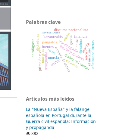
Palabras clave
discurso nacionalista
inversiones
masas
dictaduras
infancia
kazantzakis
grecia
antofagasta
dictadura
historiografía
chile
pángalos
oficinas salitreras
españa
frentes populares
fuentes
comités de enlace
primo de rivera
tacna
el mercurio
maestras
retaguardia
arica
ibáñez del campo
murcia
crédito
escuelas
Artículos más leídos
La "Nueva España” y la falange
española en Portugal durante la
Guerra civil española: Información
y propaganda
382