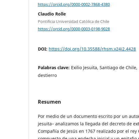
https://orcid.org/0000-0002-7868-4380
Claudio Rolle
Pontificia Universidad Católica de Chile
https://orcid.org/0000-0003-0198-9028
DOI:
https://doi.org/10.35588/rhsm.v24i2.4428
Palabras clave:
Exilio Jesuita, Santiago de Chile
destierro
Resumen
Por medio de un documento escrito por un aut
jesuita– analizamos la llegada del decreto de e
Compañía de Jesús en 1767 realizado por el rey Ca
compuesto de una endecha inicial y un epitafio re