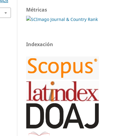
.4428
Métricas
Indexación