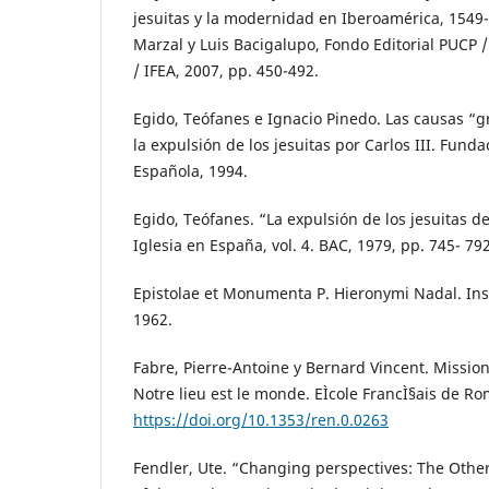
jesuitas y la modernidad en Iberoamérica, 1549
Marzal y Luis Bacigalupo, Fondo Editorial PUCP /
/ IFEA, 2007, pp. 450-492.
Egido, Teófanes e Ignacio Pinedo. Las causas “g
la expulsión de los jesuitas por Carlos III. Funda
Española, 1994.
Egido, Teófanes. “La expulsión de los jesuitas de
Iglesia en España, vol. 4. BAC, 1979, pp. 745- 792
Epistolae et Monumenta P. Hieronymi Nadal. Insti
1962.
Fabre, Pierre-Antoine y Bernard Vincent. Missio
Notre lieu est le monde. EÌcole FrancÌ§ais de Ro
https://doi.org/10.1353/ren.0.0263
Fendler, Ute. “Changing perspectives: The Other