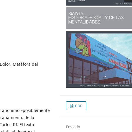
, Dolor, Metáfora del
PDF
or anónimo –posiblemente
xtrañamiento de la
rlos III. El texto
Enviado
lata el dolor y el