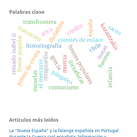
Palabras clave
transfrontera
dictadura
españa
crédito
kazantzakis
tacna
transición
arica
reinado isabel ii
frente popular
comités de enlace
chile
historiografía
frentes populares
masas
primo de rivera
fuentes
retaguardia
grecia
murcia
dictaduras
el mercurio
infancia
pángalos
escuelas
comunismo
Artículos más leídos
La "Nueva España” y la falange española en Portugal
durante la Guerra civil española: Información y