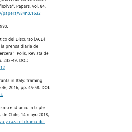
exiva". Papers, vol. 84,
ev/papers/v84n0.1632
1990.
tico del Discurso (ACD)
 la prensa diaria de
ercera". Polis, Revista de
p. 233-49. DOI:
012
nts in Italy: framing
 46, 2016, pp. 45-58. DOI:
04
smo e idioma: la triple
U. de Chile, 14 mayo 2018,
eza-y-raza-el-drama-de-