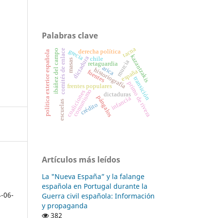
Palabras clave
tacna
comités de enlace
ibáñez del campo
grecia
derecha política
política exterior española
kazantzakis
dictadura
chile
masas
murcia
retaguardia
arica
historiografía
españa
fuentes
transición
primo de rivera
frentes populares
comunismo
coaliciones
dictaduras
pángalos
infancia
escuelas
crédito
Artículos más leídos
La "Nueva España” y la falange
española en Portugal durante la
4-06-
Guerra civil española: Información
y propaganda
382