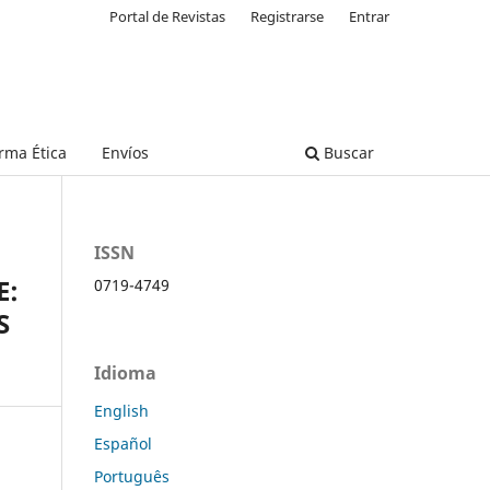
Portal de Revistas
Registrarse
Entrar
rma Ética
Envíos
Buscar
ISSN
E:
0719-4749
S
Idioma
English
Español
Português