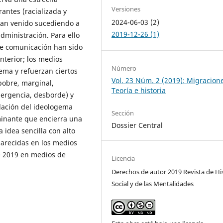
Versiones
rantes (racializada y
2024-06-03 (2)
 han venido sucediendo a
2019-12-26 (1)
dministración. Para ello
de comunicación han sido
nterior; los medios
Número
ema y refuerzan ciertos
Vol. 23 Núm. 2 (2019): Migracion
pobre, marginal,
Teoría e historia
mergencia, desborde) y
alación del ideologema
Sección
inante que encierra una
Dossier Central
 idea sencilla con alto
parecidas en los medios
e 2019 en medios de
Licencia
Derechos de autor 2019 Revista de Hi
Social y de las Mentalidades