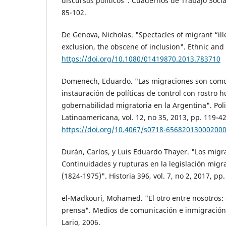
discursos políticos". Cuadernos de Trabajo Social,
85-102.
De Genova, Nicholas. "Spectacles of migrant “ille
exclusion, the obscene of inclusion". Ethnic and 
https://doi.org/10.1080/01419870.2013.783710
Domenech, Eduardo. "Las migraciones son como 
instauración de políticas de control con rostro 
gobernabilidad migratoria en la Argentina". Poli
Latinoamericana, vol. 12, no 35, 2013, pp. 119-42
https://doi.org/10.4067/s0718-65682013000200
Durán, Carlos, y Luis Eduardo Thayer. "Los migra
Continuidades y rupturas en la legislación migra
(1824-1975)". Historia 396, vol. 7, no 2, 2017, pp.
el-Madkouri, Mohamed. "El otro entre nosotros:
prensa". Medios de comunicación e inmigración
Lario, 2006.