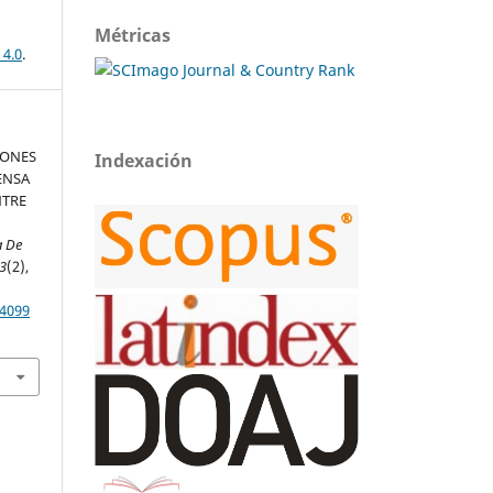
Métricas
 4.0
.
CIONES
Indexación
ENSA
NTRE
a De
3
(2),
.4099