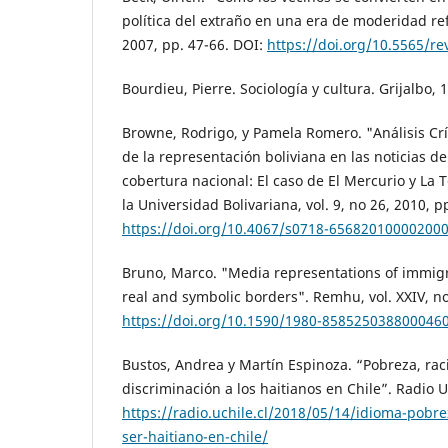
política del extraño en una era de moderidad refl
2007, pp. 47-66. DOI:
https://doi.org/10.5565/r
Bourdieu, Pierre. Sociología y cultura. Grijalbo, 
Browne, Rodrigo, y Pamela Romero. "Análisis Crí
de la representación boliviana en las noticias de
cobertura nacional: El caso de El Mercurio y La T
la Universidad Bolivariana, vol. 9, no 26, 2010, p
https://doi.org/10.4067/s0718-65682010000200
Bruno, Marco. "Media representations of immigra
real and symbolic borders". Remhu, vol. XXIV, no
https://doi.org/10.1590/1980-858525038800046
Bustos, Andrea y Martín Espinoza. “Pobreza, raci
discriminación a los haitianos en Chile”. Radio 
https://radio.uchile.cl/2018/05/14/idioma-pobr
ser-haitiano-en-chile/