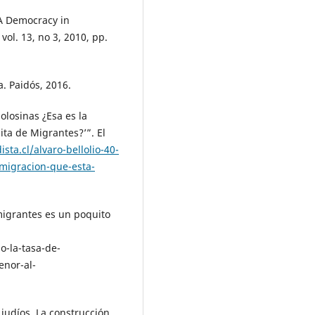
 A Democracy in
vol. 13, no 3, 2010, pp.
. Paidós, 2016.
olosinas ¿Esa es la
ita de Migrantes?’”. El
sta.cl/alvaro-bellolio-40-
-migracion-que-esta-
 migrantes es un poquito
o-la-tasa-de-
enor-al-
 judíos. La construcción