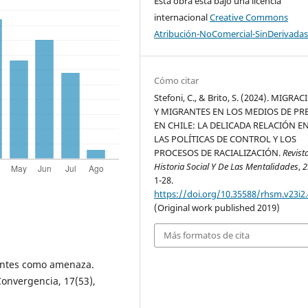
Esta obra está bajo una licencia
internacional
Creative Commons
Atribución-NoComercial-SinDerivadas
Cómo citar
Stefoni, C., & Brito, S. (2024). MIGRA
Y MIGRANTES EN LOS MEDIOS DE PR
EN CHILE: LA DELICADA RELACIÓN E
LAS POLÍTICAS DE CONTROL Y LOS
PROCESOS DE RACIALIZACIÓN.
Revist
Historia Social Y De Las Mentalidades
,
2
1-28.
https://doi.org/10.35588/rhsm.v23i2
(Original work published 2019)
Más formatos de cita
rantes como amenaza.
Convergencia, 17(53),