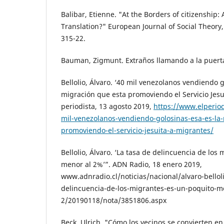
Balibar, Etienne. "At the Borders of citizenship:
Translation?" European Journal of Social Theory, 
315-22.
Bauman, Zigmunt. Extraños llamando a la puerta
Bellolio, Álvaro. ‘40 mil venezolanos vendiendo g
migración que esta promoviendo el Servicio Jesu
periodista, 13 agosto 2019,
https://www.elperiodi
mil-venezolanos-vendiendo-golosinas-esa-es-la
promoviendo-el-servicio-jesuita-a-migrantes/
Bellolio, Álvaro. ‘La tasa de delincuencia de los
menor al 2%’”. ADN Radio, 18 enero 2019,
www.adnradio.cl/noticias/nacional/alvaro-belloli
delincuencia-de-los-migrantes-es-un-poquito-m
2/20190118/nota/3851806.aspx
Beck, Ulrich. "Cómo los vecinos se convierten en