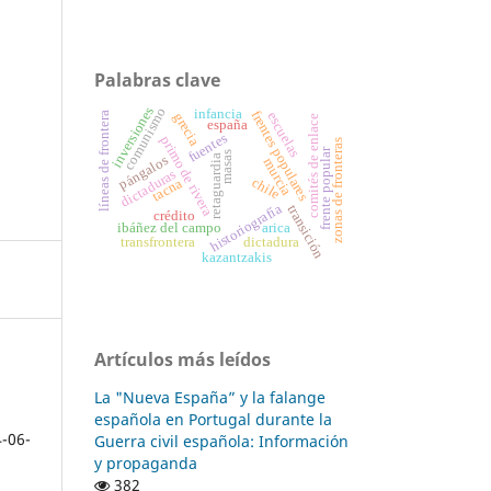
Palabras clave
inversiones
comunismo
infancia
frentes populares
escuelas
líneas de frontera
grecia
comités de enlace
españa
fuentes
primo de rivera
zonas de fronteras
frente popular
masas
pángalos
retaguardia
murcia
dictaduras
chile
tacna
historiografía
transición
crédito
ibáñez del campo
arica
transfrontera
dictadura
kazantzakis
Artículos más leídos
La "Nueva España” y la falange
española en Portugal durante la
4-06-
Guerra civil española: Información
y propaganda
382