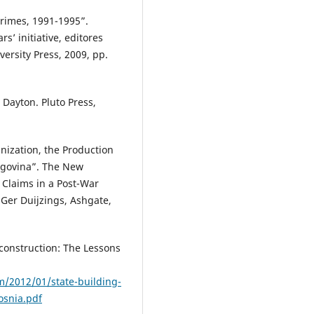
Crimes, 1991-1995”.
s’ initiative, editores
ersity Press, 2009, pp.
 Dayton. Pluto Press,
nization, the Production
zegovina”. The New
 Claims in a Post-War
 Ger Duijzings, Ashgate,
econstruction: The Lessons
m/2012/01/state-building-
osnia.pdf