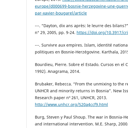
europe/d000699-bosnie-herzegovine-une-guerre-
par-xavier-bougarel/article
---. “Dayton, dix ans après: le leurre des bilans?
n° 29, 2005, pp. 9-24.
https://doi.org/10.3917/cr
---. Survivre aux empires. Islam, identité nation
politiques en Bosnie-Herzégovine. Karthala, 201
Bourdieu, Pierre. Sobre el Estado. Cursos en el 
1992). Anagrama, 2014.
Brubaker, Rebecca. “From the unmixing to the r
UNHCR and minority returns in Bosnia”. New Is
Research paper nº 261, UNHCR, 2013.
http://www.unhcr.org/520a4ccf9.html
Burg, Steven y Paul Shoup. The war in Bosnia-He
and international intervention. M.E. Sharp, 2000