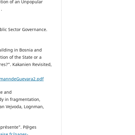
ution of an Unpopular
1.
ublic Sector Governance.
uilding in Bosnia and
tion of the State or a
ures?”. Kakanien Revisited,
esemanndeGuevara2.pdf
te and
dy in fragmentation,
Ivan Vejvoda, Lognman,
i présente”. P@ges
aise.fr/pages-