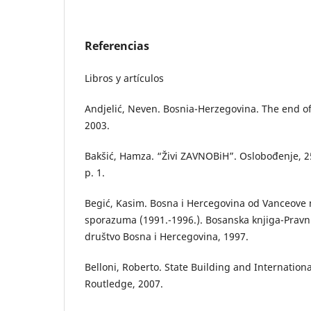
Referencias
Libros y artículos
Andjelić, Neven. Bosnia-Herzegovina. The end of
2003.
Bakšić, Hamza. “Živi ZAVNOBiH”. Oslobođenje, 
p. 1.
Begić, Kasim. Bosna i Hercegovina od Vanceove 
sporazuma (1991.-1996.). Bosanska knjiga-Pravn
društvo Bosna i Hercegovina, 1997.
Belloni, Roberto. State Building and Internationa
Routledge, 2007.