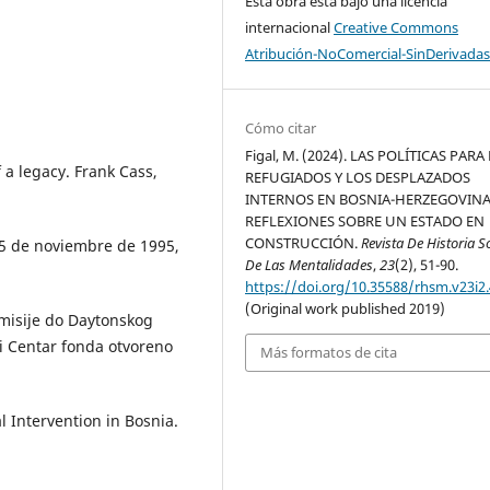
Esta obra está bajo una licencia
internacional
Creative Commons
Atribución-NoComercial-SinDerivadas
Cómo citar
Figal, M. (2024). LAS POLÍTICAS PARA
 a legacy. Frank Cass,
REFUGIADOS Y LOS DESPLAZADOS
INTERNOS EN BOSNIA-HERZEGOVINA
REFLEXIONES SOBRE UN ESTADO EN
CONSTRUCCIÓN.
Revista De Historia So
25 de noviembre de 1995,
De Las Mentalidades
,
23
(2), 51-90.
https://doi.org/10.35588/rhsm.v23i2
(Original work published 2019)
misije do Daytonskog
i Centar fonda otvoreno
Más formatos de cita
l Intervention in Bosnia.