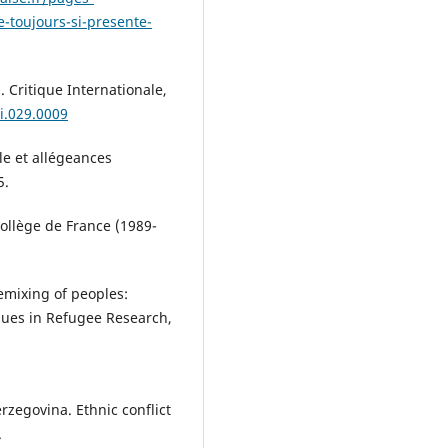
toujours-si-presente-
”. Critique Internationale,
ii.029.0009
ale et allégeances
5.
Collège de France (1989-
emixing of peoples:
sues in Refugee Research,
rzegovina. Ethnic conflict
.