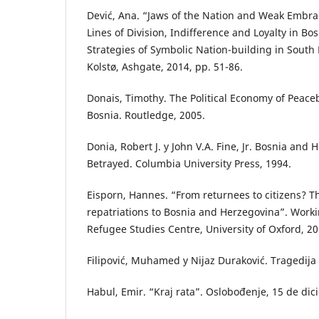
Dević, Ana. “Jaws of the Nation and Weak Embrac
Lines of Division, Indifference and Loyalty in B
Strategies of Symbolic Nation-building in South 
Kolstø, Ashgate, 2014, pp. 51-86.
Donais, Timothy. The Political Economy of Peace
Bosnia. Routledge, 2005.
Donia, Robert J. y John V.A. Fine, Jr. Bosnia and 
Betrayed. Columbia University Press, 1994.
Eisporn, Hannes. “From returnees to citizens? Th
repatriations to Bosnia and Herzegovina”. Worki
Refugee Studies Centre, University of Oxford, 20
Filipović, Muhamed y Nijaz Duraković. Tragedija 
Habul, Emir. “Kraj rata”. Oslobođenje, 15 de dic