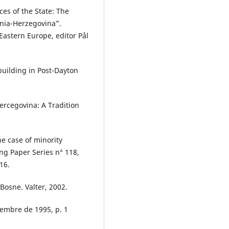
es of the State: The
osnia-Herzegovina”.
Eastern Europe, editor Pål
building in Post-Dayton
Hercegovina: A Tradition
e case of minority
ng Paper Series n° 118,
16.
Bosne. Valter, 2002.
iembre de 1995, p. 1