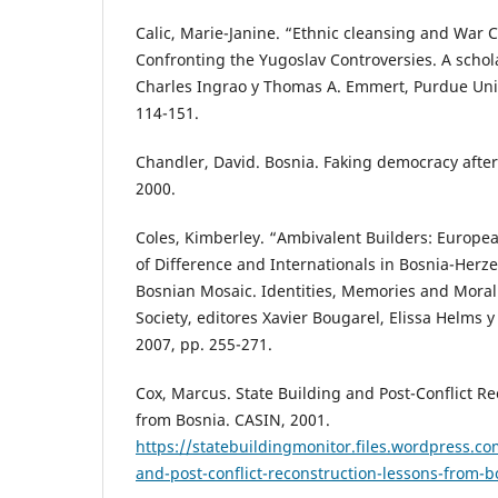
Calic, Marie-Janine. “Ethnic cleansing and War 
Confronting the Yugoslav Controversies. A scholar
Charles Ingrao y Thomas A. Emmert, Purdue Univ
114-151.
Chandler, David. Bosnia. Faking democracy after
2000.
Coles, Kimberley. “Ambivalent Builders: Europea
of Difference and Internationals in Bosnia-Her
Bosnian Mosaic. Identities, Memories and Moral
Society, editores Xavier Bougarel, Elissa Helms y
2007, pp. 255-271.
Cox, Marcus. State Building and Post-Conflict R
from Bosnia. CASIN, 2001.
https://statebuildingmonitor.files.wordpress.co
and-post-conflict-reconstruction-lessons-from-b