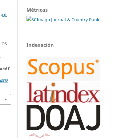
Métricas
 4.0
.
 LOS
Indexación
.
cial Y
.4038