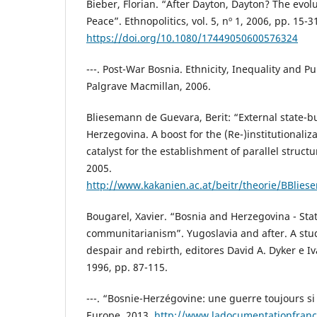
Bieber, Florian. “After Dayton, Dayton? The evol
Peace”. Ethnopolitics, vol. 5, nº 1, 2006, pp. 15-3
https://doi.org/10.1080/17449050600576324
---. Post-War Bosnia. Ethnicity, Inequality and P
Palgrave Macmillan, 2006.
Bliesemann de Guevara, Berit: “External state-b
Herzegovina. A boost for the (Re-)institutionaliza
catalyst for the establishment of parallel struct
2005.
http://www.kakanien.ac.at/beitr/theorie/BBli
Bougarel, Xavier. “Bosnia and Herzegovina - Sta
communitarianism”. Yugoslavia and after. A stu
despair and rebirth, editores David A. Dyker e 
1996, pp. 87-115.
---. “Bosnie-Herzégovine: une guerre toujours s
Europe, 2013.
http://www.ladocumentationfranc