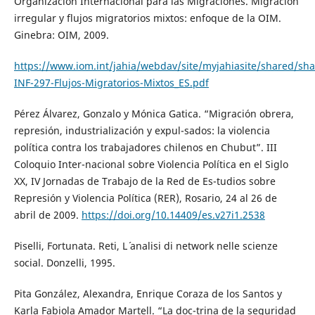
Organización Internacional para las Migraciones. Migración
irregular y flujos migratorios mixtos: enfoque de la OIM.
Ginebra: OIM, 2009.
https://www.iom.int/jahia/webdav/site/myjahiasite/shared/sh
INF-297-Flujos-Migratorios-Mixtos_ES.pdf
Pérez Álvarez, Gonzalo y Mónica Gatica. “Migración obrera,
represión, industrialización y expul-sados: la violencia
política contra los trabajadores chilenos en Chubut”. III
Coloquio Inter-nacional sobre Violencia Política en el Siglo
XX, IV Jornadas de Trabajo de la Red de Es-tudios sobre
Represión y Violencia Política (RER), Rosario, 24 al 26 de
abril de 2009.
https://doi.org/10.14409/es.v27i1.2538
Piselli, Fortunata. Reti, L´ analisi di network nelle scienze
social. Donzelli, 1995.
Pita González, Alexandra, Enrique Coraza de los Santos y
Karla Fabiola Amador Martell. “La doc-trina de la seguridad