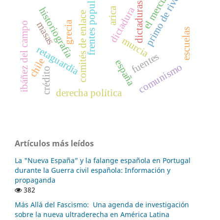
el mercurio
frentes populares
primo de rivera
dictaduras
dictadura
historiografía
arica
comités de enlace
grecia
masas
ibáñez del campo
escuelas
murcia
retaguardia
fuentes
chile
españa
comunismo
crédito
derecha política
Artículos más leídos
La "Nueva España” y la falange española en Portugal
durante la Guerra civil española: Información y
propaganda
382
Más Allá del Fascismo: Una agenda de investigación
sobre la nueva ultraderecha en América Latina