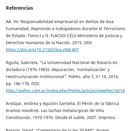
Referencias
AA. VV. Responsabilidad empresarial en delitos de lesa
humanidad. Represión a trabajadores durante el Terrorismo
de Estado. Tomo I y II. FLACSO-CELS-Ministerio de Justicia y
Derechos Humanos de la Nación, 2015. DOI:
https://doi.org/10.21503/lex.v9i8.407
Águila, Gabriela. “La Universidad Nacional de Rosario en
dictadura (1976-1983): depuración, ‘normalización’ y
reestructuración institucional”. PolHis, año 7, n° 14, 2014,
pp. 146-178. DOI:
http://polhis.com.ar/index.php/PolHis/article/viewFile/16/14
Andújar, Andrea y Agustín Santella. El Perón de la fábrica
éramos nosotros. Las luchas metalúrgicas de Villa
Constitución, 1970-1976. Desde el subte, 2007. Impreso.
Baigún, David. “Comentario de la ley 20.840”. Nuevo