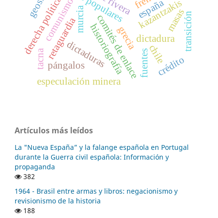
frentes populares
derecha política
comunismo
españa
kazantzakis
murcia
masas
transición
comités de enlace
retaguardia
historiografía
grecia
dictadura
dictaduras
chile
tacna
fuentes
crédito
pángalos
especulación minera
Artículos más leídos
La "Nueva España” y la falange española en Portugal
durante la Guerra civil española: Información y
propaganda
382
1964 - Brasil entre armas y libros: negacionismo y
revisionismo de la historia
188