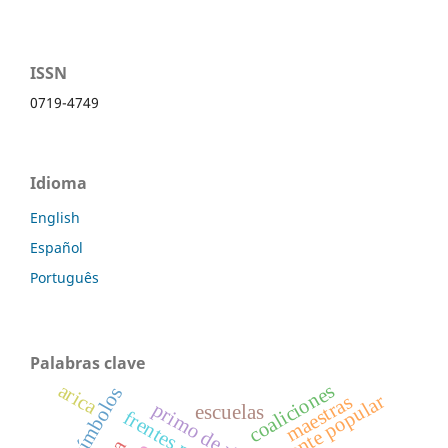
ISSN
0719-4749
Idioma
English
Español
Português
Palabras clave
arica
coaliciones
geosímbolos
frente popular
maestras
primo de rivera
escuelas