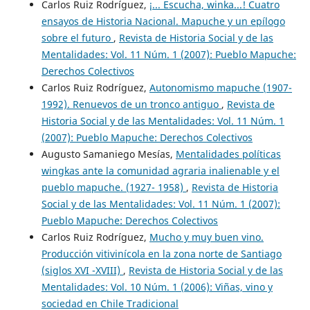
Carlos Ruiz Rodríguez,
¡... Escucha, winka...! Cuatro
ensayos de Historia Nacional. Mapuche y un epílogo
sobre el futuro
,
Revista de Historia Social y de las
Mentalidades: Vol. 11 Núm. 1 (2007): Pueblo Mapuche:
Derechos Colectivos
Carlos Ruiz Rodríguez,
Autonomismo mapuche (1907-
1992). Renuevos de un tronco antiguo
,
Revista de
Historia Social y de las Mentalidades: Vol. 11 Núm. 1
(2007): Pueblo Mapuche: Derechos Colectivos
Augusto Samaniego Mesías,
Mentalidades políticas
wingkas ante la comunidad agraria inalienable y el
pueblo mapuche. (1927- 1958)
,
Revista de Historia
Social y de las Mentalidades: Vol. 11 Núm. 1 (2007):
Pueblo Mapuche: Derechos Colectivos
Carlos Ruiz Rodríguez,
Mucho y muy buen vino.
Producción vitivinícola en la zona norte de Santiago
(siglos XVI -XVIII)
,
Revista de Historia Social y de las
Mentalidades: Vol. 10 Núm. 1 (2006): Viñas, vino y
sociedad en Chile Tradicional