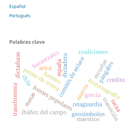
Español
Português
Palabras clave
coaliciones
kazantzakis
dictaduras
dictadura
comités de enlace
escuelas
españa
pángalos
arica
primo de rivera
fuentes
chile
crédito
historiografía
murcia
transfrontera
frentes populares
masas
grecia
transición
tacna
retaguardia
ibáñez del campo
geosímbolos
maestros