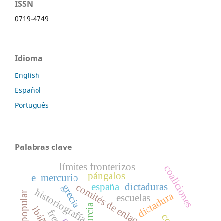
ISSN
0719-4749
Idioma
English
Español
Português
Palabras clave
límites fronterizos
coaliciones
pángalos
el mercurio
españa
dictaduras
comités de enlace
grecia
historiografía
frente popular
dictadura
escuelas
murcia