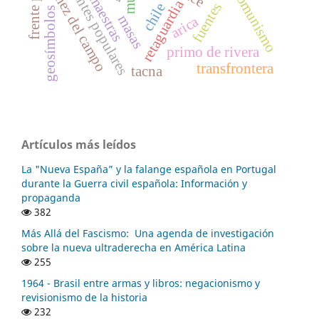
ibáñez del campo
frentes populares
comunismo
maestras
retaguardia
fuentes
chile
geosímbolos
masas
arica
primo de rivera
transfrontera
tacna
Artículos más leídos
La "Nueva España” y la falange española en Portugal
durante la Guerra civil española: Información y
propaganda
382
Más Allá del Fascismo: Una agenda de investigación
sobre la nueva ultraderecha en América Latina
255
1964 - Brasil entre armas y libros: negacionismo y
revisionismo de la historia
232