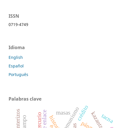
ISSN
0719-4749
Idioma
English
Español
Português
Palabras clave
crédito
comunismo
masas
kazantzakis
el mercurio
tacna
pángalos