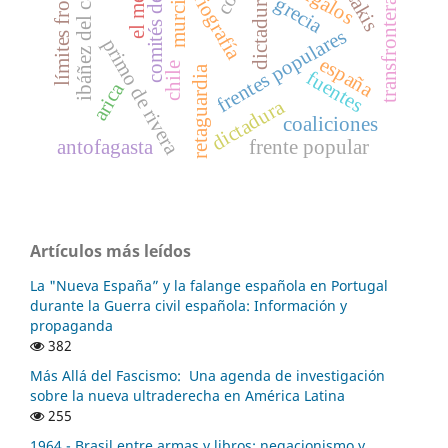
límites fronterizos
comités de enlace
historiografía
ibáñez del campo
dictaduras
murcia
grecia
transfrontera
frentes populares
primo de rivera
españa
chile
retaguardia
fuentes
arica
dictadura
coaliciones
antofagasta
frente popular
Artículos más leídos
La "Nueva España” y la falange española en Portugal
durante la Guerra civil española: Información y
propaganda
382
Más Allá del Fascismo: Una agenda de investigación
sobre la nueva ultraderecha en América Latina
255
1964 - Brasil entre armas y libros: negacionismo y