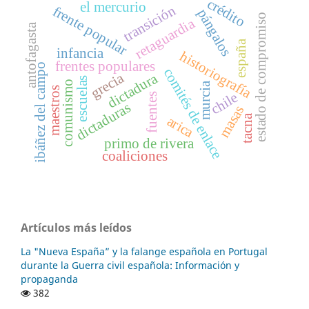
crédito
el mercurio
transición
frente popular
pángalos
estado de compromiso
retaguardia
antofagasta
españa
infancia
historiografía
frentes populares
ibáñez del campo
comités de enlace
grecia
dictadura
escuelas
comunismo
murcia
maestros
chile
fuentes
dictaduras
masas
tacna
arica
primo de rivera
coaliciones
Artículos más leídos
La "Nueva España” y la falange española en Portugal
durante la Guerra civil española: Información y
propaganda
382