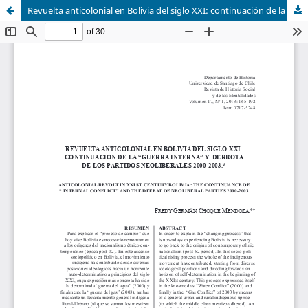
Revuelta anticolonial en Bolivia del siglo XXI: continuación de la "guerra interna" y derrota de los partidos neoliberales 2000-2003