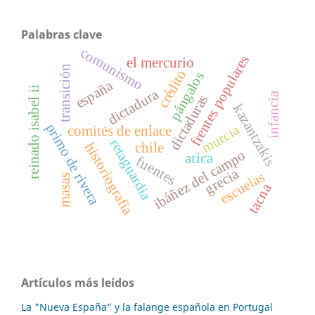
Palabras clave
comunismo
frentes populares
el mercurio
transición
crédito
pángalos
españa
reinado isabel ii
dictadura
infancia
dictaduras
kazantzakis
primo de rivera
murcia
comités de enlace
retaguardia
historiografía
chile
ibáñez del campo
arica
fuentes
grecia
escuelas
masas
tacna
Artículos más leídos
La "Nueva España” y la falange española en Portugal