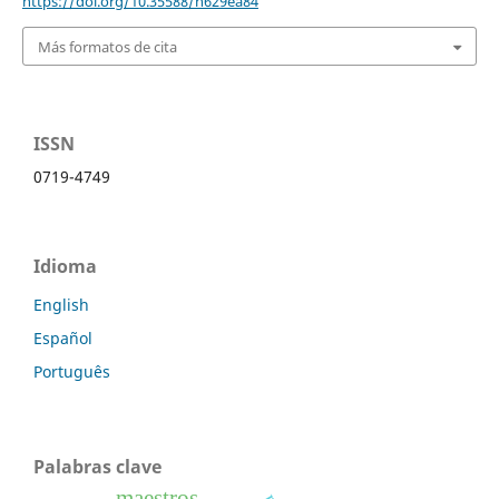
https://doi.org/10.35588/h629ea84
Más formatos de cita
ISSN
0719-4749
Idioma
English
Español
Português
Palabras clave
maestros